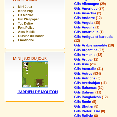
Gifs Allemagne
(29)
Mini Jeux
Gifs Amerique
(27)
Icone Png
Gifs Anarchie
(2)
Gif Maniac
Gifs Andorre
(12)
Full Wallpaper
Gifs Angola
(15)
Top Delire
Gifs Anguila
(1)
Font Police
Actu Mobile
Gifs Antartique
(1)
Cuisine du Monde
Gifs Antigua et barbuda
Emoticone
(12)
Gifs Arabie saoudite
(18)
Gifs Argentine
(23)
Gifs Armenie
(12)
MINI JEUX DU JOUR
Gifs Aruba
(12)
Gifs Asie
(28)
Gifs Australie
(31)
Gifs Autres
(834)
Gifs Autriche
(3)
Gifs Azerbaitjan
(11)
Gifs Bahamas
(10)
GARDIEN DE MOUTON
Gifs Bahrein
(13)
Gifs Bangladesh
(12)
Gifs Benin
(5)
Gifs Bhutan
(8)
Gifs Bielorussie
(8)
Gifs Bolivie
(8)