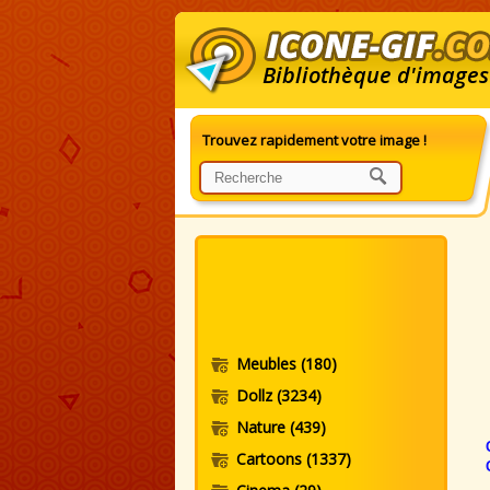
Bibliothèque d'images
Trouvez rapidement votre image !
G
Meubles
(180)
Dollz
(3234)
Nature
(439)
Cartoons
(1337)