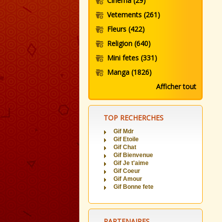
Cinema
(29)
Vetements
(261)
Fleurs
(422)
Religion
(640)
Mini fetes
(331)
Manga
(1826)
Afficher tout
TOP RECHERCHES
Gif Mdr
Gif Etoile
Gif Chat
Gif Bienvenue
Gif Je t'aime
Gif Coeur
Gif Amour
Gif Bonne fete
PARTENAIRES