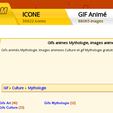
ICONE
GIF Animé
36922 icones
88065 images
Gifs animes Mythologie, images anim
ifs animés Mythologie. Images animees Culture et gif Mythologie gratuit
Gif
Culture
Mythologie
Gifs Art
(40)
Gifs Mythologie
(12)
Gifs Culture
(33)