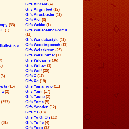
Gifs Vincent
(4)
Gifs Virginfleet
(12)
Gifs Virusbuster
(11)
Gifs Vivi
(3)
timpy
(33)
Gifs Wakka
(1)
vil
(1)
Gifs WallaceAndGromit
(11)
Gifs Wandabastyle
(11)
Gifs Weddingpeach
(11)
Bullwinkle
Gifs Weisskreuz
(25)
Gifs Wetsummer
(12)
7)
Gifs Wildarms
(36)
5)
Gifs Willow
(1)
Gifs Wolf
(38)
h
(3)
Gifs X
(47)
Gifs Xg
(18)
earts
(15)
Gifs Yamamoto
(11)
ila
(2)
Gifs Yami
(17)
Gifs Yaone
(2)
s
(293)
Gifs Yoma
(9)
Gifs Yotoden
(12)
Gifs Ys
(18)
Gifs Yu Gi Oh
(33)
k
(31)
Gifs Yuffie
(4)
Gifs Yugo
(12)