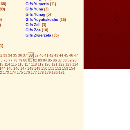
168)
Gifs Yumeria
(11)
(89)
Gifs Yuna
(3)
)
Gifs Yunag
(5)
0)
Gifs Yuyuhakusho
(16)
)
Gifs Zell
(3)
Gifs Zoe
(10)
Gifs Zwierzeta
(35)
1)
32
33
34
35
36
37
38
39
40
41
42
43
44
45
46
47
75
76
77
78
79
80
81
82
83
84
85
86
87
88
89
90
13
114
115
116
117
118
119
120
121
122
123
124
144
145
146
147
148
149
150
151
152
153
154
2
173
174
175
176
177
178
179
180
181