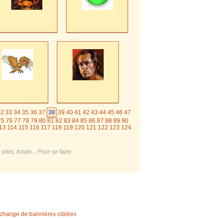
32
33
34
35
36
37
38
39
40
41
42
43
44
45
46
47
75
76
77
78
79
80
81
82
83
84
85
86
87
88
89
90
13
114
115
116
117
118
119
120
121
122
123
124
144
145
146
147
148
149
150
151
152
153
154
2
173
174
175
176
177
178
179
180
181
ites, forum... Pour se faire:
change de bannières ciblées