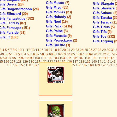
Gifs Misato
(7)
Gifs Stargate
(
Gifs Divers
(29)
Gifs Miyu
(85)
Gifs Starwars
Gifs Dragondragoon
(24)
Gifs Movies
(23)
Gifs Subaru
(2
Gifs Elhazard
(20)
Gifs Nobody
(2)
Gifs Tanaka
(3
Gifs Fantastique
(382)
Gifs Noel
(19)
Gifs Terada
(11
Gifs Fantasy
(87)
Gifs Pack
(3436)
Gifs Tidus
(5)
Gifs Farscape
(151)
Gifs Paine
(3)
Gifs Tifa
(5)
Gifs Farside
(61)
Gifs Parasite
(9)
Gifs Tos
(232)
Gifs Ff
(106)
Gifs Projectzero
(2)
Gifs Trigung
(2
Gifs Quistie
(3)
3
4
5
6
7
8
9
10
11
12
13
14
15
16
17
18
19
20
21
22
23
24
25
26
27
28
29
30
31
49
50
51
52
53
54
55
56
57
58
59
60
61
62
63
64
65
66
67
68
69
70
71
72
73
74
92
93
94
95
96
97
98
99
100
101
102
103
104
105
106
107
108
109
110
111
112
1
25
126
127
128
129
130
131
132
133
134
135
136
137
138
139
140
141
142
143
155
156
157
158
159
160
161
162
163
164
165
166
167
168
169
170
171
17