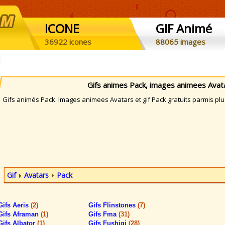
ICONE
GIF Animé
36922 icones
88065 images
Gifs animes Pack, images animees Avat
ifs animés Pack. Images animees Avatars et gif Pack gratuits parmis plu
Gif
Avatars
Pack
Gifs Aeris
(2)
Gifs Flinstones
(7)
Gifs Aframan
(1)
Gifs Fma
(31)
Gifs Albator
(1)
Gifs Fushigi
(28)