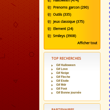
Halloween
(474)
Prenoms garcon
(290)
Outils
(335)
Jeux classique
(375)
Element
(24)
Smileys
(3908)
Afficher tout
TOP RECHERCHES
Gif Halloween
Gif Love
Gif Neige
Gif Fleche
Gif Etoile
Gif Mdr
Gif Foot
Gif Bonne journée
PARTENAIRES