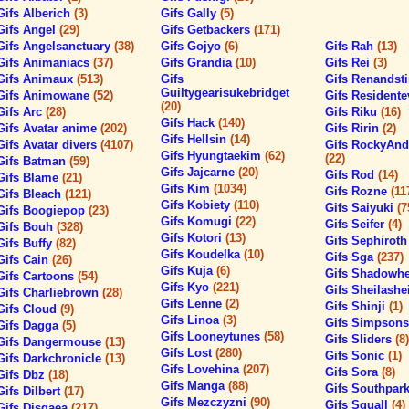
Gifs Alberich
(3)
Gifs Gally
(5)
Gifs Angel
(29)
Gifs Getbackers
(171)
Gifs Angelsanctuary
(38)
Gifs Gojyo
(6)
Gifs Rah
(13)
Gifs Animaniacs
(37)
Gifs Grandia
(10)
Gifs Rei
(3)
Gifs Animaux
(513)
Gifs
Gifs Renands
Guiltygearisukebridget
Gifs Animowane
(52)
Gifs Residente
(20)
Gifs Arc
(28)
Gifs Riku
(16)
Gifs Hack
(140)
Gifs Avatar anime
(202)
Gifs Ririn
(2)
Gifs Hellsin
(14)
Gifs Avatar divers
(4107)
Gifs RockyAnd
Gifs Hyungtaekim
(62)
(22)
Gifs Batman
(59)
Gifs Jajcarne
(20)
Gifs Rod
(14)
Gifs Blame
(21)
Gifs Kim
(1034)
Gifs Rozne
(11
Gifs Bleach
(121)
Gifs Kobiety
(110)
Gifs Saiyuki
(7
Gifs Boogiepop
(23)
Gifs Komugi
(22)
Gifs Seifer
(4)
Gifs Bouh
(328)
Gifs Kotori
(13)
Gifs Sephirot
Gifs Buffy
(82)
Gifs Koudelka
(10)
Gifs Sga
(237)
Gifs Cain
(26)
Gifs Kuja
(6)
Gifs Shadowh
Gifs Cartoons
(54)
Gifs Kyo
(221)
Gifs Sheilashe
Gifs Charliebrown
(28)
Gifs Lenne
(2)
Gifs Shinji
(1)
Gifs Cloud
(9)
Gifs Linoa
(3)
Gifs Simpson
Gifs Dagga
(5)
Gifs Looneytunes
(58)
Gifs Sliders
(8)
Gifs Dangermouse
(13)
Gifs Lost
(280)
Gifs Sonic
(1)
Gifs Darkchronicle
(13)
Gifs Lovehina
(207)
Gifs Sora
(8)
Gifs Dbz
(18)
Gifs Manga
(88)
Gifs Southpar
Gifs Dilbert
(17)
Gifs Mezczyzni
(90)
Gifs Squall
(4)
Gifs Disgaea
(217)