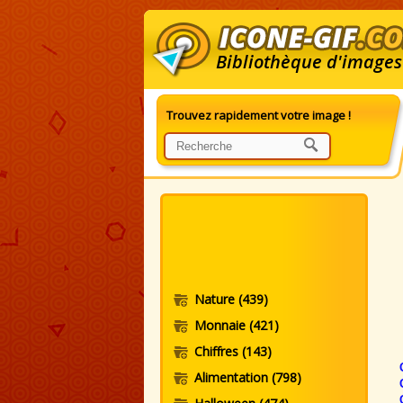
Bibliothèque d'images
Trouvez rapidement votre image !
G
Nature
(439)
Monnaie
(421)
Chiffres
(143)
Alimentation
(798)