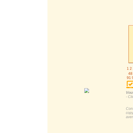
1
2
48
91
1
Vous
- Cl
Cont
copy
aver