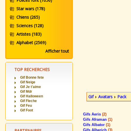
Polices font
(1056)
Star wars
(178)
Chiens
(265)
Sciences
(128)
Artistes
(183)
Alphabet
(2569)
Afficher tout
TOP RECHERCHES
Gif Bonne fete
Gif Neige
Gif Je t'aime
Gif Mdr
Gif
Avatars
Pack
Gif Halloween
Gif Fleche
Gif Feu
Gif Foot
Gifs Aeris
(2)
Gifs Aframan
(1)
Gifs Albator
(1)
PARTENAIRES
Gifs Alberich
(3)