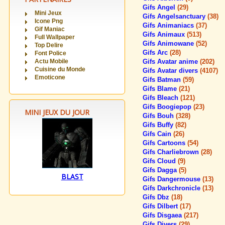
Gifs Angel
(29)
Mini Jeux
Gifs Angelsanctuary
(38)
Icone Png
Gifs Animaniacs
(37)
Gif Maniac
Gifs Animaux
(513)
Full Wallpaper
Gifs Animowane
(52)
Top Delire
Gifs Arc
(28)
Font Police
Actu Mobile
Gifs Avatar anime
(202)
Cuisine du Monde
Gifs Avatar divers
(4107)
Emoticone
Gifs Batman
(59)
Gifs Blame
(21)
Gifs Bleach
(121)
Gifs Boogiepop
(23)
MINI JEUX DU JOUR
Gifs Bouh
(328)
Gifs Buffy
(82)
Gifs Cain
(26)
Gifs Cartoons
(54)
Gifs Charliebrown
(28)
Gifs Cloud
(9)
Gifs Dagga
(5)
BLAST
Gifs Dangermouse
(13)
Gifs Darkchronicle
(13)
Gifs Dbz
(18)
Gifs Dilbert
(17)
Gifs Disgaea
(217)
Gifs Divers
(29)