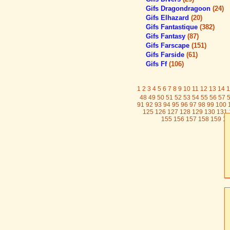
Gifs Dragondragoon
(24)
Gifs Elhazard
(20)
Gifs Fantastique
(382)
Gifs Fantasy
(87)
Gifs Farscape
(151)
Gifs Farside
(61)
Gifs Ff
(106)
1
2
3
4
5
6
7
8
9
10
11
12
13
14
1
48
49
50
51
52
53
54
55
56
57
91
92
93
94
95
96
97
98
99
100
125
126
127
128
129
130
131
155
156
157
158
159
16