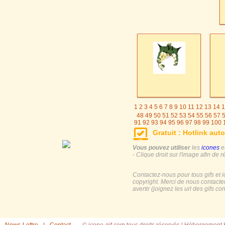
1
2
3
4
5
6
7
8
9
10
11
12
13
14
1
48
49
50
51
52
53
54
55
56
57
91
92
93
94
95
96
97
98
99
100
125
126
127
128
129
130
131
Gratuit : Hotlink auto
155
156
157
158
159
16
Vous pouvez utiliser
les
icones
e
- Clique droit sur l'image afin de r
Contactez-nous pour tous gifs et 
copyright. Merci de nous contacte
avertir (joignez les url des gifs c