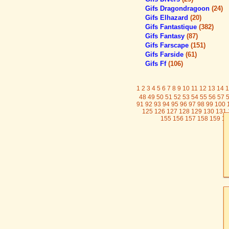
Gifs Dragondragoon
(24)
Gifs Elhazard
(20)
Gifs Fantastique
(382)
Gifs Fantasy
(87)
Gifs Farscape
(151)
Gifs Farside
(61)
Gifs Ff
(106)
1
2
3
4
5
6
7
8
9
10
11
12
13
14
1
48
49
50
51
52
53
54
55
56
57
91
92
93
94
95
96
97
98
99
100
125
126
127
128
129
130
131
155
156
157
158
159
16