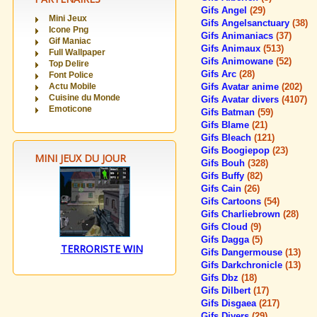
Gifs Angel
(29)
Mini Jeux
Gifs Angelsanctuary
(38)
Icone Png
Gifs Animaniacs
(37)
Gif Maniac
Gifs Animaux
(513)
Full Wallpaper
Gifs Animowane
(52)
Top Delire
Gifs Arc
(28)
Font Police
Actu Mobile
Gifs Avatar anime
(202)
Cuisine du Monde
Gifs Avatar divers
(4107)
Emoticone
Gifs Batman
(59)
Gifs Blame
(21)
Gifs Bleach
(121)
Gifs Boogiepop
(23)
MINI JEUX DU JOUR
Gifs Bouh
(328)
Gifs Buffy
(82)
Gifs Cain
(26)
Gifs Cartoons
(54)
Gifs Charliebrown
(28)
Gifs Cloud
(9)
Gifs Dagga
(5)
TERRORISTE WIN
Gifs Dangermouse
(13)
Gifs Darkchronicle
(13)
Gifs Dbz
(18)
Gifs Dilbert
(17)
Gifs Disgaea
(217)
Gifs Divers
(29)