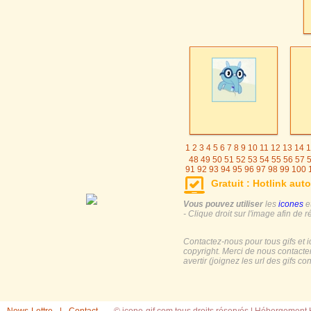
1
2
3
4
5
6
7
8
9
10
11
12
13
14
1
48
49
50
51
52
53
54
55
56
57
91
92
93
94
95
96
97
98
99
100
125
126
127
128
129
130
131
Gratuit : Hotlink auto
155
156
157
158
159
16
Vous pouvez utiliser
les
icones
e
- Clique droit sur l'image afin de r
Contactez-nous pour tous gifs et 
copyright. Merci de nous contacte
avertir (joignez les url des gifs c