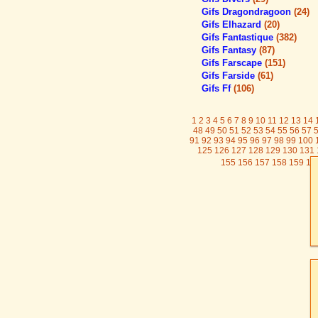
Gifs Dragondragoon
(24)
Gifs Elhazard
(20)
Gifs Fantastique
(382)
Gifs Fantasy
(87)
Gifs Farscape
(151)
Gifs Farside
(61)
Gifs Ff
(106)
1
2
3
4
5
6
7
8
9
10
11
12
13
14
48
49
50
51
52
53
54
55
56
57
91
92
93
94
95
96
97
98
99
100
125
126
127
128
129
130
131
155
156
157
158
159
16