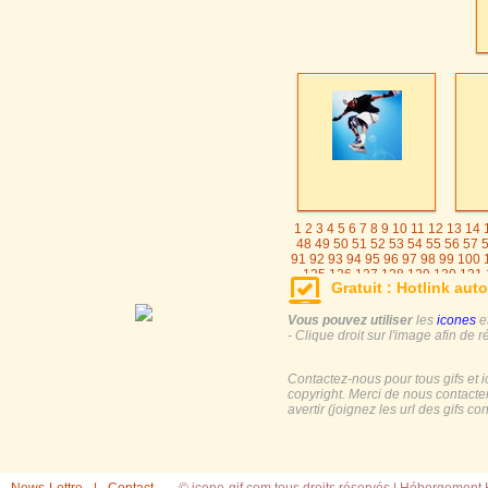
1
2
3
4
5
6
7
8
9
10
11
12
13
14
48
49
50
51
52
53
54
55
56
57
91
92
93
94
95
96
97
98
99
100
125
126
127
128
129
130
131
Gratuit : Hotlink auto
155
156
157
158
159
16
Vous pouvez utiliser
les
icones
e
- Clique droit sur l'image afin de r
Contactez-nous pour tous gifs et 
copyright. Merci de nous contacte
avertir (joignez les url des gifs c