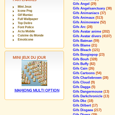
Gifs Angel
(29)
Mini Jeux
Gifs Angelsanctuary
(38)
Icone Png
Gifs Animaniacs
(37)
Gif Maniac
Gifs Animaux
(513)
Full Wallpaper
Gifs Animowane
(52)
Top Delire
Gifs Arc
(28)
Font Police
Actu Mobile
Gifs Avatar anime
(202)
Cuisine du Monde
Gifs Avatar divers
(4107)
Emoticone
Gifs Batman
(59)
Gifs Blame
(21)
Gifs Bleach
(121)
Gifs Boogiepop
(23)
MINI JEUX DU JOUR
Gifs Bouh
(328)
Gifs Buffy
(82)
Gifs Cain
(26)
Gifs Cartoons
(54)
Gifs Charliebrown
(28)
Gifs Cloud
(9)
Gifs Dagga
(5)
MAHJONG MULTI OPTION
Gifs Dangermouse
(13)
Gifs Darkchronicle
(13)
Gifs Dbz
(18)
Gifs Dilbert
(17)
Gifs Disgaea
(217)
Gifs Divers
(29)