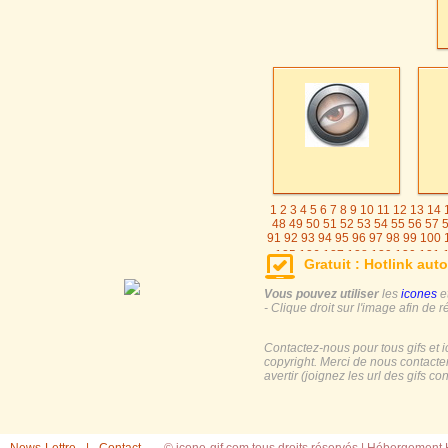
1
2
3
4
5
6
7
8
9
10
11
12
13
14
48
49
50
51
52
53
54
55
56
57
91
92
93
94
95
96
97
98
99
100
125
126
127
128
129
130
131
Gratuit : Hotlink auto
155
156
157
158
159
16
Vous pouvez utiliser
les
icones
e
- Clique droit sur l'image afin de r
Contactez-nous pour tous gifs et 
copyright. Merci de nous contacte
avertir (joignez les url des gifs c