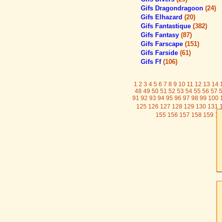
Gifs Dragondragoon
(24)
Gifs Elhazard
(20)
Gifs Fantastique
(382)
Gifs Fantasy
(87)
Gifs Farscape
(151)
Gifs Farside
(61)
Gifs Ff
(106)
1
2
3
4
5
6
7
8
9
10
11
12
13
14
48
49
50
51
52
53
54
55
56
57
91
92
93
94
95
96
97
98
99
100
125
126
127
128
129
130
131
155
156
157
158
159
16