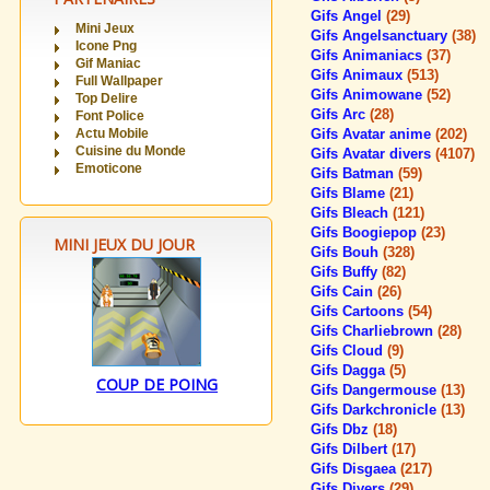
Gifs Angel
(29)
Mini Jeux
Gifs Angelsanctuary
(38)
Icone Png
Gifs Animaniacs
(37)
Gif Maniac
Gifs Animaux
(513)
Full Wallpaper
Gifs Animowane
(52)
Top Delire
Gifs Arc
(28)
Font Police
Actu Mobile
Gifs Avatar anime
(202)
Cuisine du Monde
Gifs Avatar divers
(4107)
Emoticone
Gifs Batman
(59)
Gifs Blame
(21)
Gifs Bleach
(121)
Gifs Boogiepop
(23)
MINI JEUX DU JOUR
Gifs Bouh
(328)
Gifs Buffy
(82)
Gifs Cain
(26)
Gifs Cartoons
(54)
Gifs Charliebrown
(28)
Gifs Cloud
(9)
Gifs Dagga
(5)
COUP DE POING
Gifs Dangermouse
(13)
Gifs Darkchronicle
(13)
Gifs Dbz
(18)
Gifs Dilbert
(17)
Gifs Disgaea
(217)
Gifs Divers
(29)