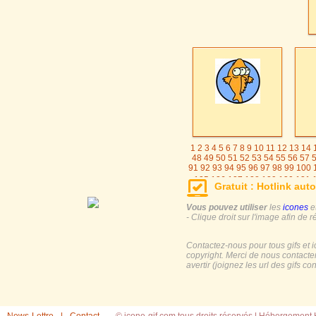
1
2
3
4
5
6
7
8
9
10
11
12
13
14
48
49
50
51
52
53
54
55
56
57
91
92
93
94
95
96
97
98
99
100
125
126
127
128
129
130
131
Gratuit : Hotlink auto
155
156
157
158
159
16
Vous pouvez utiliser
les
icones
e
- Clique droit sur l'image afin de r
Contactez-nous pour tous gifs et 
copyright. Merci de nous contacte
avertir (joignez les url des gifs c