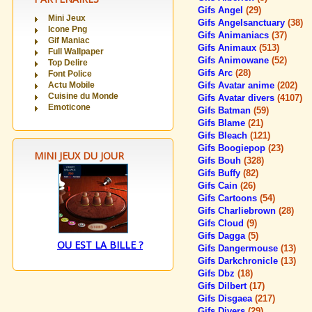
Gifs Angel
(29)
Mini Jeux
Gifs Angelsanctuary
(38)
Icone Png
Gifs Animaniacs
(37)
Gif Maniac
Gifs Animaux
(513)
Full Wallpaper
Gifs Animowane
(52)
Top Delire
Gifs Arc
(28)
Font Police
Actu Mobile
Gifs Avatar anime
(202)
Cuisine du Monde
Gifs Avatar divers
(4107)
Emoticone
Gifs Batman
(59)
Gifs Blame
(21)
Gifs Bleach
(121)
Gifs Boogiepop
(23)
MINI JEUX DU JOUR
Gifs Bouh
(328)
Gifs Buffy
(82)
Gifs Cain
(26)
Gifs Cartoons
(54)
Gifs Charliebrown
(28)
Gifs Cloud
(9)
Gifs Dagga
(5)
OU EST LA BILLE ?
Gifs Dangermouse
(13)
Gifs Darkchronicle
(13)
Gifs Dbz
(18)
Gifs Dilbert
(17)
Gifs Disgaea
(217)
Gifs Divers
(29)