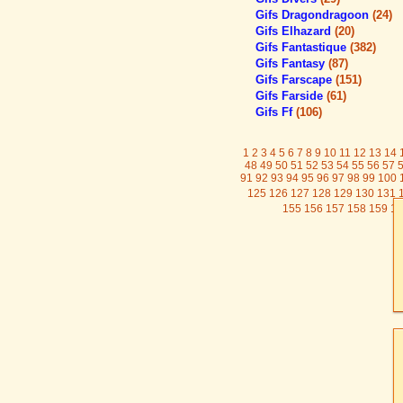
Gifs Dragondragoon
(24)
Gifs Elhazard
(20)
Gifs Fantastique
(382)
Gifs Fantasy
(87)
Gifs Farscape
(151)
Gifs Farside
(61)
Gifs Ff
(106)
1
2
3
4
5
6
7
8
9
10
11
12
13
14
48
49
50
51
52
53
54
55
56
57
91
92
93
94
95
96
97
98
99
100
125
126
127
128
129
130
131
155
156
157
158
159
16