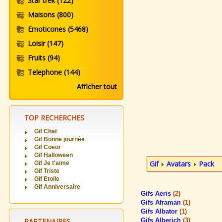
Star trek
(122)
Maisons
(800)
Emoticones
(5468)
Loisir
(147)
Fruits
(94)
Telephone
(144)
Afficher tout
TOP RECHERCHES
Gif Chat
Gif Bonne journée
Gif Coeur
Gif Halloween
Gif
Avatars
Pack
Gif Je t'aime
Gif Triste
Gif Etoile
Gif Anniversaire
Gifs Aeris
(2)
Gifs Aframan
(1)
Gifs Albator
(1)
PARTENAIRES
Gifs Alberich
(3)