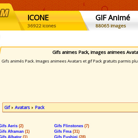
ICONE
GIF Animé
36922 icones
88065 images
Gifs animes Pack, images animees Avata
ifs animés Pack. Images animees Avatars et gif Pack gratuits parmis plu
Gif
Avatars
Pack
Gifs Aeris
(2)
Gifs Flinstones
(7)
Gifs Aframan
(1)
Gifs Fma
(31)
Gifs Albator
(1)
Gifs Fushigi
(28)