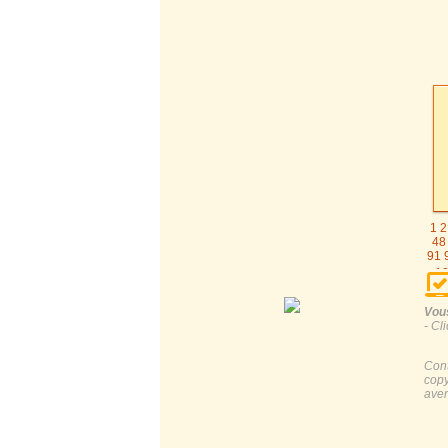
1
2
48
91
1
Vous
- Cl
Cont
copy
aver