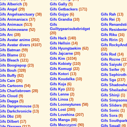
Gifs Alberich
(3)
Gifs Gally
(5)
Gifs Angel
(29)
Gifs Getbackers
(171)
Gifs Angelsanctuary
(38)
Gifs Gojyo
(6)
Gifs Rah
(13)
Gifs Animaniacs
(37)
Gifs Grandia
(10)
Gifs Rei
(3)
Gifs Animaux
(513)
Gifs
Gifs Renands
Guiltygearisukebridget
Gifs Animowane
(52)
Gifs Residente
(20)
Gifs Arc
(28)
Gifs Riku
(16)
Gifs Hack
(140)
Gifs Avatar anime
(202)
Gifs Ririn
(2)
Gifs Hellsin
(14)
Gifs Avatar divers
(4107)
Gifs RockyAnd
Gifs Hyungtaekim
(62)
(22)
Gifs Batman
(59)
Gifs Jajcarne
(20)
Gifs Rod
(14)
Gifs Blame
(21)
Gifs Kim
(1034)
Gifs Rozne
(11
Gifs Bleach
(121)
Gifs Kobiety
(110)
Gifs Saiyuki
(7
Gifs Boogiepop
(23)
Gifs Komugi
(22)
Gifs Seifer
(4)
Gifs Bouh
(328)
Gifs Kotori
(13)
Gifs Sephirot
Gifs Buffy
(82)
Gifs Koudelka
(10)
Gifs Sga
(237)
Gifs Cain
(26)
Gifs Kuja
(6)
Gifs Shadowh
Gifs Cartoons
(54)
Gifs Kyo
(221)
Gifs Sheilashe
Gifs Charliebrown
(28)
Gifs Lenne
(2)
Gifs Shinji
(1)
Gifs Cloud
(9)
Gifs Linoa
(3)
Gifs Simpson
Gifs Dagga
(5)
Gifs Looneytunes
(58)
Gifs Sliders
(8)
Gifs Dangermouse
(13)
Gifs Lost
(280)
Gifs Sonic
(1)
Gifs Darkchronicle
(13)
Gifs Lovehina
(207)
Gifs Sora
(8)
Gifs Dbz
(18)
Gifs Manga
(88)
Gifs Southpar
Gifs Dilbert
(17)
Gifs Mezczyzni
(90)
Gifs Squall
(4)
Gifs Disgaea
(217)