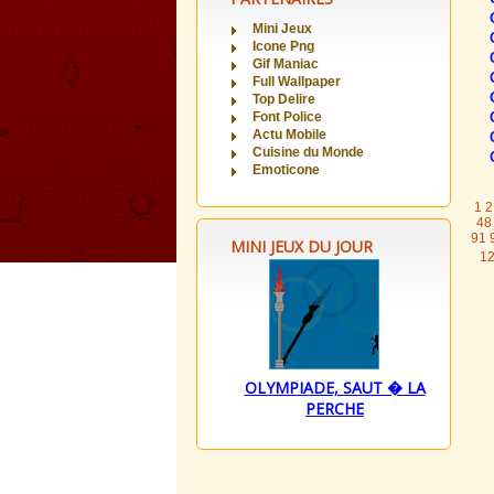
Mini Jeux
Icone Png
Gif Maniac
Full Wallpaper
Top Delire
Font Police
Actu Mobile
Cuisine du Monde
Emoticone
1
2
48
91
MINI JEUX DU JOUR
1
OLYMPIADE, SAUT � LA
PERCHE