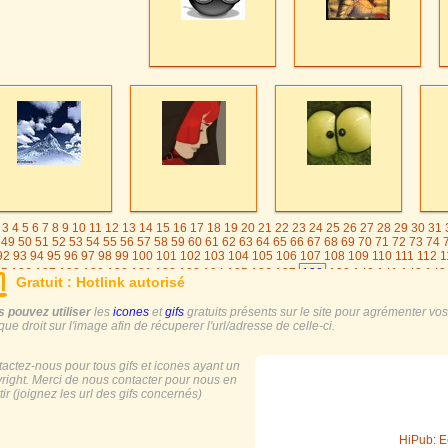
3
4
5
6
7
8
9
10
11
12
13
14
15
16
17
18
19
20
21
22
23
24
25
26
27
28
29
30
31
49
50
51
52
53
54
55
56
57
58
59
60
61
62
63
64
65
66
67
68
69
70
71
72
73
74
92
93
94
95
96
97
98
99
100
101
102
103
104
105
106
107
108
109
110
111
112
1
25
126
127
128
129
130
131
132
133
134
135
136
137
138
139
140
141
142
143
Gratuit : Hotlink autorisé
155
156
157
158
159
160
161
162
163
164
165
166
167
168
169
170
171
17
 pouvez utiliser
les
icones
et
gifs
gratuits présents sur le site pour agrémenter vos s
ique droit sur l'image afin de récuperer l'url/adresse de celle-ci.
actez-nous pour tous gifs et icones ayant un
right. Merci de nous contacter pour nous en
tir (joignez les url des gifs concernés)
HiPub: E