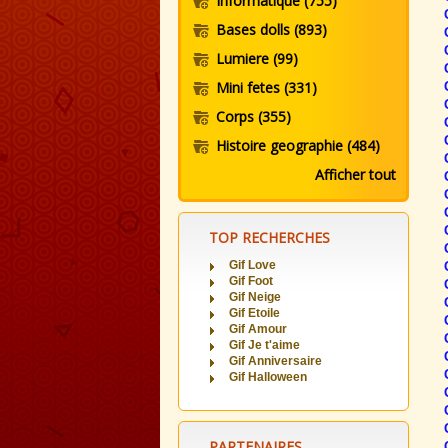
Informatique
(755)
Bases dolls
(893)
Lumiere
(99)
Mini fetes
(331)
Corps
(355)
Histoire geographie
(484)
Afficher tout
TOP RECHERCHES
Gif Love
Gif Foot
Gif Neige
Gif Etoile
Gif Amour
Gif Je t'aime
Gif Anniversaire
Gif Halloween
PARTENAIRES