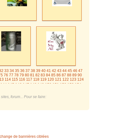
32
33
34
35
36
37
38
39
40
41
42
43
44
45
46
47
75
76
77
78
79
80
81
82
83
84
85
86
87
88
89
90
13
114
115
116
117
118
119
120
121
122
123
124
144
145
146
147
148
149
150
151
152
153
154
2
173
174
175
176
177
178
179
180
181
ites, forum... Pour se faire:
change de bannières ciblées