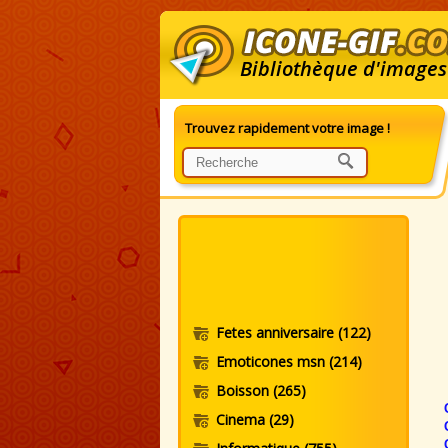
Bibliothèque d'images
Trouvez rapidement votre image !
G
Fetes anniversaire
(122)
Emoticones msn
(214)
Boisson
(265)
Cinema
(29)