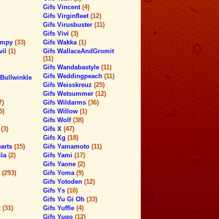
Gifs Vincent
(4)
Gifs Virginfleet
(12)
Gifs Virusbuster
(11)
Gifs Vivi
(3)
timpy
(33)
Gifs Wakka
(1)
vil
(1)
Gifs WallaceAndGromit
(11)
Gifs Wandabastyle
(11)
Gifs Weddingpeach
(11)
Bullwinkle
Gifs Weisskreuz
(25)
Gifs Wetsummer
(12)
7)
Gifs Wildarms
(36)
5)
Gifs Willow
(1)
Gifs Wolf
(38)
h
(3)
Gifs X
(47)
Gifs Xg
(18)
earts
(15)
Gifs Yamamoto
(11)
ila
(2)
Gifs Yami
(17)
Gifs Yaone
(2)
s
(293)
Gifs Yoma
(9)
Gifs Yotoden
(12)
Gifs Ys
(18)
Gifs Yu Gi Oh
(33)
k
(31)
Gifs Yuffie
(4)
Gifs Yugo
(12)