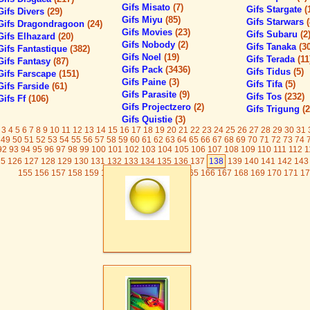
Gifs Misato
(7)
Gifs Stargate
(
Gifs Divers
(29)
Gifs Miyu
(85)
Gifs Starwars
Gifs Dragondragoon
(24)
Gifs Movies
(23)
Gifs Subaru
(2
Gifs Elhazard
(20)
Gifs Nobody
(2)
Gifs Tanaka
(3
Gifs Fantastique
(382)
Gifs Noel
(19)
Gifs Terada
(11
Gifs Fantasy
(87)
Gifs Pack
(3436)
Gifs Tidus
(5)
Gifs Farscape
(151)
Gifs Paine
(3)
Gifs Tifa
(5)
Gifs Farside
(61)
Gifs Parasite
(9)
Gifs Tos
(232)
Gifs Ff
(106)
Gifs Projectzero
(2)
Gifs Trigung
(2
Gifs Quistie
(3)
3
4
5
6
7
8
9
10
11
12
13
14
15
16
17
18
19
20
21
22
23
24
25
26
27
28
29
30
31
49
50
51
52
53
54
55
56
57
58
59
60
61
62
63
64
65
66
67
68
69
70
71
72
73
74
92
93
94
95
96
97
98
99
100
101
102
103
104
105
106
107
108
109
110
111
112
1
25
126
127
128
129
130
131
132
133
134
135
136
137
138
139
140
141
142
143
155
156
157
158
159
160
161
162
163
164
165
166
167
168
169
170
171
17