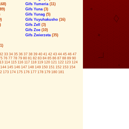
168)
Gifs Yumeria
(11)
(89)
Gifs Yuna
(3)
)
Gifs Yunag
(5)
0)
Gifs Yuyuhakusho
(16)
)
Gifs Zell
(3)
Gifs Zoe
(10)
Gifs Zwierzeta
(35)
1)
32
33
34
35
36
37
38
39
40
41
42
43
44
45
46
47
75
76
77
78
79
80
81
82
83
84
85
86
87
88
89
90
13
114
115
116
117
118
119
120
121
122
123
124
144
145
146
147
148
149
150
151
152
153
154
2
173
174
175
176
177
178
179
180
181