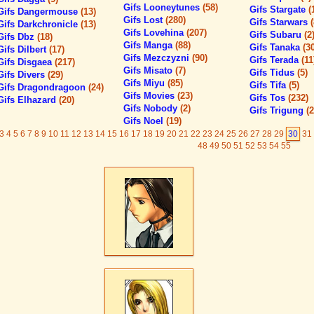
Gifs Looneytunes
(58)
Gifs Stargate
(
Gifs Dangermouse
(13)
Gifs Lost
(280)
Gifs Starwars
Gifs Darkchronicle
(13)
Gifs Lovehina
(207)
Gifs Subaru
(2
Gifs Dbz
(18)
Gifs Manga
(88)
Gifs Tanaka
(3
Gifs Dilbert
(17)
Gifs Mezczyzni
(90)
Gifs Terada
(11
Gifs Disgaea
(217)
Gifs Misato
(7)
Gifs Tidus
(5)
Gifs Divers
(29)
Gifs Miyu
(85)
Gifs Tifa
(5)
Gifs Dragondragoon
(24)
Gifs Movies
(23)
Gifs Tos
(232)
Gifs Elhazard
(20)
Gifs Nobody
(2)
Gifs Trigung
(2
Gifs Noel
(19)
3
4
5
6
7
8
9
10
11
12
13
14
15
16
17
18
19
20
21
22
23
24
25
26
27
28
29
30
31
48
49
50
51
52
53
54
55