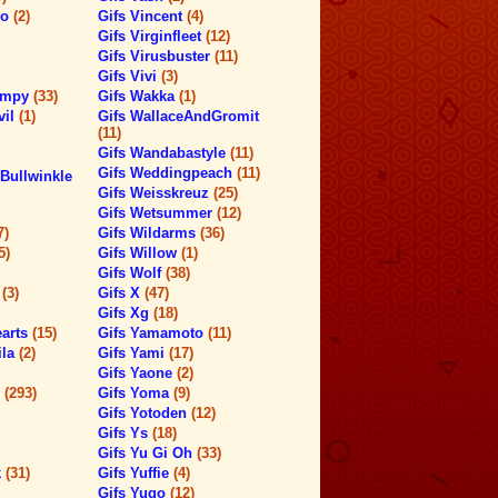
ro
(2)
Gifs Vincent
(4)
Gifs Virginfleet
(12)
Gifs Virusbuster
(11)
Gifs Vivi
(3)
timpy
(33)
Gifs Wakka
(1)
vil
(1)
Gifs WallaceAndGromit
(11)
Gifs Wandabastyle
(11)
Gifs Weddingpeach
(11)
Bullwinkle
Gifs Weisskreuz
(25)
Gifs Wetsummer
(12)
7)
Gifs Wildarms
(36)
5)
Gifs Willow
(1)
Gifs Wolf
(38)
h
(3)
Gifs X
(47)
Gifs Xg
(18)
earts
(15)
Gifs Yamamoto
(11)
ila
(2)
Gifs Yami
(17)
Gifs Yaone
(2)
s
(293)
Gifs Yoma
(9)
Gifs Yotoden
(12)
Gifs Ys
(18)
Gifs Yu Gi Oh
(33)
k
(31)
Gifs Yuffie
(4)
Gifs Yugo
(12)