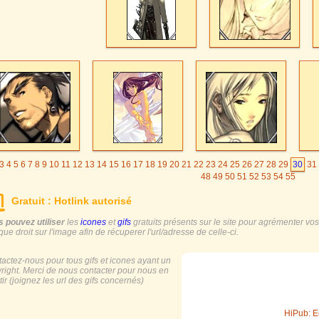
3
4
5
6
7
8
9
10
11
12
13
14
15
16
17
18
19
20
21
22
23
24
25
26
27
28
29
30
31
48
49
50
51
52
53
54
55
Gratuit : Hotlink autorisé
 pouvez utiliser
les
icones
et
gifs
gratuits présents sur le site pour agrémenter vos s
ique droit sur l'image afin de récuperer l'url/adresse de celle-ci.
actez-nous pour tous gifs et icones ayant un
right. Merci de nous contacter pour nous en
tir (joignez les url des gifs concernés)
HiPub: E