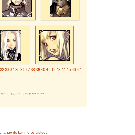
32
33
34
35
36
37
38
39
40
41
42
43
44
45
46
47
ites, forum... Pour se faire:
change de bannières ciblées