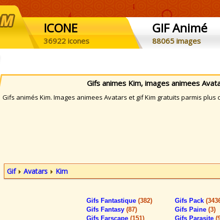
ICONE
GIF Animé
36922 icones
88065 images
Gifs animes Kim, images animees Avata
ifs animés Kim. Images animees Avatars et gif Kim gratuits parmis plus d
Gif
Avatars
Kim
Gifs Fantastique
(382)
Gifs Pack
(343
Gifs Fantasy
(87)
Gifs Paine
(3)
Gifs Farscape
(151)
Gifs Parasite
(