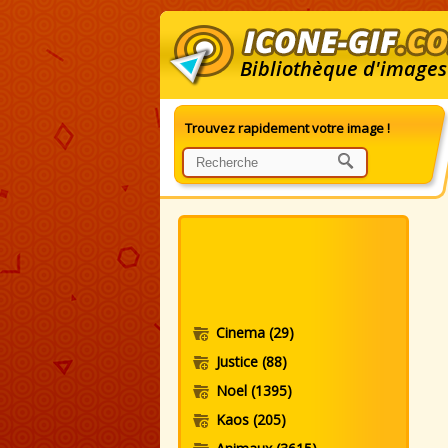
Bibliothèque d'images
Trouvez rapidement votre image !
G
Cinema
(29)
Justice
(88)
Noel
(1395)
Kaos
(205)