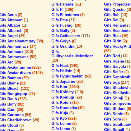
Gifs Farside
(61)
Gifs Projectze
Gifs Ff
(106)
Gifs Quistie
(3)
Gifs Aeris
(2)
Gifs Flinstones
(7)
Gifs Rah
(13)
Gifs Aframan
(1)
Gifs Fma
(31)
Gifs Rei
(3)
Gifs Albator
(1)
Gifs Fushigi
(28)
Gifs Renands
Gifs Alberich
(3)
Gifs Gally
(5)
Gifs Residente
Gifs Angel
(29)
Gifs Getbackers
(171)
Gifs Riku
(16)
Gifs Angelsanctuary
(38)
Gifs Gojyo
(6)
Gifs Ririn
(2)
Gifs Animaniacs
(37)
Gifs Grandia
(10)
Gifs RockyAnd
(22)
Gifs Animaux
(513)
Gifs
Guiltygearisukebridget
Gifs Rod
(14)
Gifs Animowane
(52)
(20)
Gifs Rozne
(11
Gifs Arc
(28)
Gifs Hack
(140)
Gifs Saiyuki
(7
Gifs Avatar anime
(202)
Gifs Hellsin
(14)
Gifs Seifer
(4)
Gifs Avatar divers
(4107)
Gifs Hyungtaekim
(62)
Gifs Sephirot
Gifs Batman
(59)
Gifs Jajcarne
(20)
Gifs Sga
(237)
Gifs Blame
(21)
Gifs Kim
(1034)
Gifs Shadowh
Gifs Bleach
(121)
Gifs Kobiety
(110)
Gifs Sheilashe
Gifs Boogiepop
(23)
Gifs Komugi
(22)
Gifs Shinji
(1)
Gifs Bouh
(328)
Gifs Kotori
(13)
Gifs Simpson
Gifs Buffy
(82)
Gifs Koudelka
(10)
Gifs Sliders
(8)
Gifs Cain
(26)
Gifs Kuja
(6)
Gifs Sonic
(1)
Gifs Cartoons
(54)
Gifs Kyo
(221)
Gifs Sora
(8)
Gifs Charliebrown
(28)
Gifs Lenne
(2)
Gifs Southpar
Gifs Cloud
(9)
Gifs Linoa
(3)
Gifs Squall
(4)
Gifs Dagga
(5)