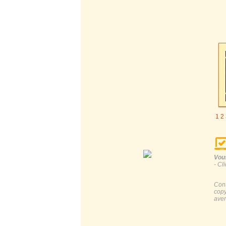
1
2
Vous
- Cl
Cont
copy
aver