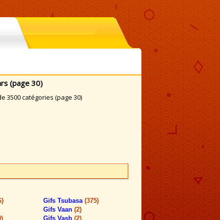
rs (page 30)
e 3500 catégories (page 30)
6)
Gifs Tsubasa
(375)
Gifs Vaan
(2)
9)
Gifs Vash
(2)