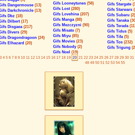
Gifs Looneytunes
(58)
Gifs Stargate
(
Gifs Dangermouse
(13)
Gifs Lost
(280)
Gifs Starwars
Gifs Darkchronicle
(13)
Gifs Lovehina
(207)
Gifs Subaru
(2
Gifs Dbz
(18)
Gifs Manga
(88)
Gifs Tanaka
(3
Gifs Dilbert
(17)
Gifs Mezczyzni
(90)
Gifs Terada
(11
Gifs Disgaea
(217)
Gifs Misato
(7)
Gifs Tidus
(5)
Gifs Divers
(29)
Gifs Miyu
(85)
Gifs Tifa
(5)
Gifs Dragondragoon
(24)
Gifs Movies
(23)
Gifs Tos
(232)
Gifs Elhazard
(20)
Gifs Nobody
(2)
Gifs Trigung
(2
Gifs Noel
(19)
3
4
5
6
7
8
9
10
11
12
13
14
15
16
17
18
19
20
21
22
23
24
25
26
27
28
29
30
31
48
49
50
51
52
53
54
55