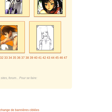
32
33
34
35
36
37
38
39
40
41
42
43
44
45
46
47
ites, forum... Pour se faire:
change de bannières ciblées