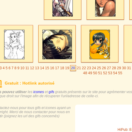
3
4
5
6
7
8
9
10
11
12
13
14
15
16
17
18
19
20
21
22
23
24
25
26
27
28
29
30
31
48
49
50
51
52
53
54
55
Gratuit : Hotlink autorisé
 pouvez utiliser
les
icones
et
gifs
gratuits présents sur le site pour agrémenter vos s
ique droit sur l'image afin de récuperer l'url/adresse de celle-ci.
actez-nous pour tous gifs et icones ayant un
right. Merci de nous contacter pour nous en
tir (joignez les url des gifs concernés)
HiPub: E