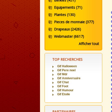
Blinkies
(457)
Equipements
(71)
Plantes
(130)
Pieces de monnaie
(377)
Drapeaux
(2426)
Webmaster
(6617)
Afficher tout
TOP RECHERCHES
Gif Halloween
Gif Pere noel
Gif Mdr
Gif Anniversaire
Gif Chat
Gif Foot
Gif Humour
Gif Etoile
PARTENAIRES