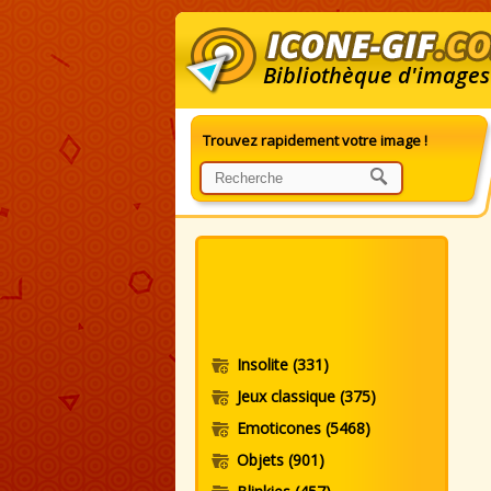
Bibliothèque d'images
Trouvez rapidement votre image !
G
Insolite
(331)
Jeux classique
(375)
Emoticones
(5468)
Objets
(901)