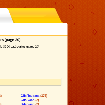
rs (page 20)
e 3500 catégories (page 20)
6)
Gifs Tsubasa
(375)
Gifs Vaan
(2)
9)
Gifs Vash
(2)