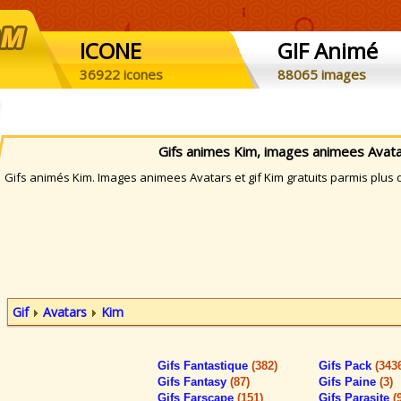
ICONE
GIF Animé
36922 icones
88065 images
Gifs animes Kim, images animees Avata
ifs animés Kim. Images animees Avatars et gif Kim gratuits parmis plus d
Gif
Avatars
Kim
Gifs Fantastique
(382)
Gifs Pack
(343
Gifs Fantasy
(87)
Gifs Paine
(3)
Gifs Farscape
(151)
Gifs Parasite
(