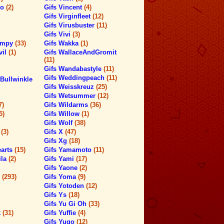
ro
(2)
Gifs Vincent
(4)
Gifs Virginfleet
(12)
Gifs Virusbuster
(11)
Gifs Vivi
(3)
timpy
(33)
Gifs Wakka
(1)
vil
(1)
Gifs WallaceAndGromit
(11)
Gifs Wandabastyle
(11)
Gifs Weddingpeach
(11)
Bullwinkle
Gifs Weisskreuz
(25)
Gifs Wetsummer
(12)
7)
Gifs Wildarms
(36)
5)
Gifs Willow
(1)
Gifs Wolf
(38)
h
(3)
Gifs X
(47)
Gifs Xg
(18)
earts
(15)
Gifs Yamamoto
(11)
ila
(2)
Gifs Yami
(17)
Gifs Yaone
(2)
s
(293)
Gifs Yoma
(9)
Gifs Yotoden
(12)
Gifs Ys
(18)
Gifs Yu Gi Oh
(33)
k
(31)
Gifs Yuffie
(4)
Gifs Yugo
(12)