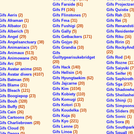
Gifs Farside
(61)
Gifs Projectze
Gifs Ff
(106)
Gifs Quistie
(3)
Gifs Aeris
(2)
Gifs Flinstones
(7)
Gifs Rah
(13)
Gifs Aframan
(1)
Gifs Fma
(31)
Gifs Rei
(3)
Gifs Albator
(1)
Gifs Fushigi
(28)
Gifs Renands
Gifs Alberich
(3)
Gifs Gally
(5)
Gifs Residente
Gifs Angel
(29)
Gifs Getbackers
(171)
Gifs Riku
(16)
Gifs Angelsanctuary
(38)
Gifs Gojyo
(6)
Gifs Ririn
(2)
Gifs Animaniacs
(37)
Gifs Grandia
(10)
Gifs RockyAnd
(22)
Gifs Animaux
(513)
Gifs
Guiltygearisukebridget
Gifs Rod
(14)
Gifs Animowane
(52)
(20)
Gifs Rozne
(11
Gifs Arc
(28)
Gifs Hack
(140)
Gifs Saiyuki
(7
Gifs Avatar anime
(202)
Gifs Hellsin
(14)
Gifs Seifer
(4)
Gifs Avatar divers
(4107)
Gifs Hyungtaekim
(62)
Gifs Sephirot
Gifs Batman
(59)
Gifs Jajcarne
(20)
Gifs Sga
(237)
Gifs Blame
(21)
Gifs Kim
(1034)
Gifs Shadowh
Gifs Bleach
(121)
Gifs Kobiety
(110)
Gifs Sheilashe
Gifs Boogiepop
(23)
Gifs Komugi
(22)
Gifs Shinji
(1)
Gifs Bouh
(328)
Gifs Kotori
(13)
Gifs Simpson
Gifs Buffy
(82)
Gifs Koudelka
(10)
Gifs Sliders
(8)
Gifs Cain
(26)
Gifs Kuja
(6)
Gifs Sonic
(1)
Gifs Cartoons
(54)
Gifs Kyo
(221)
Gifs Sora
(8)
Gifs Charliebrown
(28)
Gifs Lenne
(2)
Gifs Southpar
Gifs Cloud
(9)
Gifs Linoa
(3)
Gifs Squall
(4)
Gifs Dagga
(5)