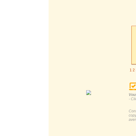
1
2
Vous
- Cl
Cont
copy
aver