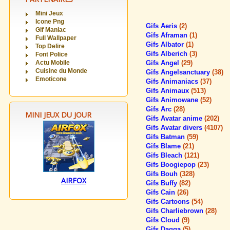
Mini Jeux
Icone Png
Gifs Aeris
(2)
Gif Maniac
Gifs Aframan
(1)
Full Wallpaper
Gifs Albator
(1)
Top Delire
Gifs Alberich
(3)
Font Police
Actu Mobile
Gifs Angel
(29)
Cuisine du Monde
Gifs Angelsanctuary
(38)
Emoticone
Gifs Animaniacs
(37)
Gifs Animaux
(513)
Gifs Animowane
(52)
Gifs Arc
(28)
MINI JEUX DU JOUR
Gifs Avatar anime
(202)
Gifs Avatar divers
(4107)
Gifs Batman
(59)
Gifs Blame
(21)
Gifs Bleach
(121)
Gifs Boogiepop
(23)
Gifs Bouh
(328)
AIRFOX
Gifs Buffy
(82)
Gifs Cain
(26)
Gifs Cartoons
(54)
Gifs Charliebrown
(28)
Gifs Cloud
(9)
Gifs Dagga
(5)