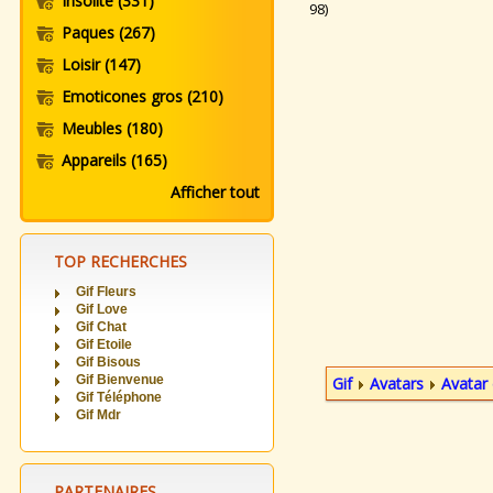
Insolite
(331)
98)
Paques
(267)
Loisir
(147)
Emoticones gros
(210)
Meubles
(180)
Appareils
(165)
Afficher tout
TOP RECHERCHES
Gif Fleurs
Gif Love
Gif Chat
Gif Etoile
Gif Bisous
Gif Bienvenue
Gif
Avatars
Avatar 
Gif Téléphone
Gif Mdr
PARTENAIRES