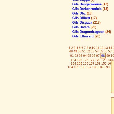
Gifs Dangermouse
(13)
Gifs Darkchronicle
(13)
Gifs Dbz
(18)
Gifs Dilbert
(17)
Gifs Disgaea
(217)
Gifs Divers
(29)
Gifs Dragondragoon
(24)
Gifs Elhazard
(20)
1
2
3
4
5
6
7
8
9
10
11
12
13
14
48
49
50
51
52
53
54
55
56
57
91
92
93
94
95
96
97
98
99
1
124
125
126
127
128
129
130
154
155
156
157
158
159
160
184
185
186
187
188
189
190
19