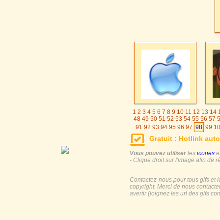
1
2
3
4
5
6
7
8
9
10
11
12
13
14
48
49
50
51
52
53
54
55
56
57
91
92
93
94
95
96
97
98
99
1
124
125
126
127
128
129
130
Gratuit : Hotlink auto
154
155
156
157
158
159
160
184
185
186
187
188
189
190
19
Vous pouvez utiliser
les
icones
e
- Clique droit sur l'image afin de r
Contactez-nous pour tous gifs et 
copyright. Merci de nous contacte
avertir (joignez les url des gifs c