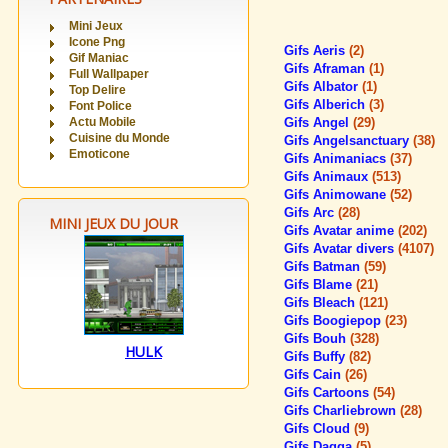
Mini Jeux
Icone Png
Gifs Aeris
(2)
Gif Maniac
Gifs Aframan
(1)
Full Wallpaper
Gifs Albator
(1)
Top Delire
Gifs Alberich
(3)
Font Police
Actu Mobile
Gifs Angel
(29)
Cuisine du Monde
Gifs Angelsanctuary
(38)
Emoticone
Gifs Animaniacs
(37)
Gifs Animaux
(513)
Gifs Animowane
(52)
Gifs Arc
(28)
MINI JEUX DU JOUR
Gifs Avatar anime
(202)
Gifs Avatar divers
(4107)
Gifs Batman
(59)
Gifs Blame
(21)
Gifs Bleach
(121)
Gifs Boogiepop
(23)
Gifs Bouh
(328)
HULK
Gifs Buffy
(82)
Gifs Cain
(26)
Gifs Cartoons
(54)
Gifs Charliebrown
(28)
Gifs Cloud
(9)
Gifs Dagga
(5)