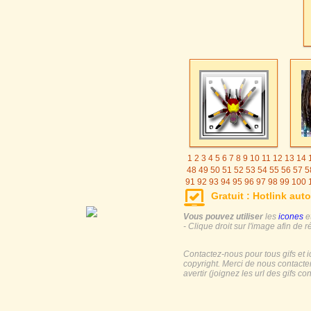
1
2
3
4
5
6
7
8
9
10
11
12
13
14
48
49
50
51
52
53
54
55
56
57
5
91
92
93
94
95
96
97
98
99
100
125
126
127
128
129
130
131
Gratuit : Hotlink auto
155
156
157
158
159
160
161
185
186
187
188
189
190
191
19
Vous pouvez utiliser
les
icones
e
- Clique droit sur l'image afin de r
Contactez-nous pour tous gifs et 
copyright. Merci de nous contacte
avertir (joignez les url des gifs c