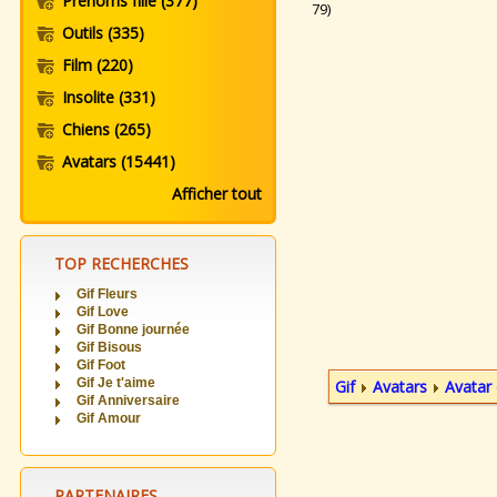
Prenoms fille
(377)
79)
Outils
(335)
Film
(220)
Insolite
(331)
Chiens
(265)
Avatars
(15441)
Afficher tout
TOP RECHERCHES
Gif Fleurs
Gif Love
Gif Bonne journée
Gif Bisous
Gif Foot
Gif Je t'aime
Gif
Avatars
Avatar 
Gif Anniversaire
Gif Amour
PARTENAIRES