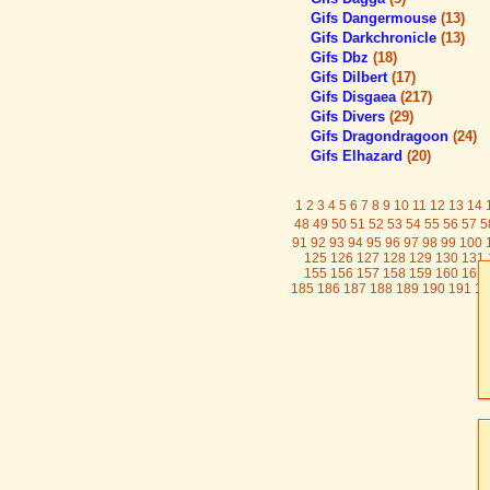
Gifs Dangermouse
(13)
Gifs Darkchronicle
(13)
Gifs Dbz
(18)
Gifs Dilbert
(17)
Gifs Disgaea
(217)
Gifs Divers
(29)
Gifs Dragondragoon
(24)
Gifs Elhazard
(20)
1
2
3
4
5
6
7
8
9
10
11
12
13
14
48
49
50
51
52
53
54
55
56
57
5
91
92
93
94
95
96
97
98
99
100
125
126
127
128
129
130
131
155
156
157
158
159
160
161
185
186
187
188
189
190
191
19