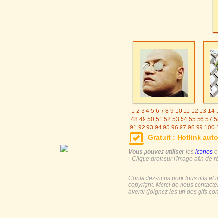
1
2
3
4
5
6
7
8
9
10
11
12
13
14
48
49
50
51
52
53
54
55
56
57
5
91
92
93
94
95
96
97
98
99
100
125
126
127
128
129
130
131
Gratuit : Hotlink auto
155
156
157
158
159
160
161
185
186
187
188
189
190
191
19
Vous pouvez utiliser
les
icones
e
- Clique droit sur l'image afin de r
Contactez-nous pour tous gifs et 
copyright. Merci de nous contacte
avertir (joignez les url des gifs c