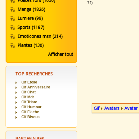
Polices font
(1056)
71)
Manga
(1826)
Lumiere
(99)
Sports
(1187)
Emoticones msn
(214)
Plantes
(130)
Afficher tout
TOP RECHERCHES
Gif Etoile
Gif Anniversaire
Gif Chat
Gif Mdr
Gif Triste
Gif Humour
Gif
Avatars
Avatar 
Gif Fleche
Gif Bisous
PARTENAIRES