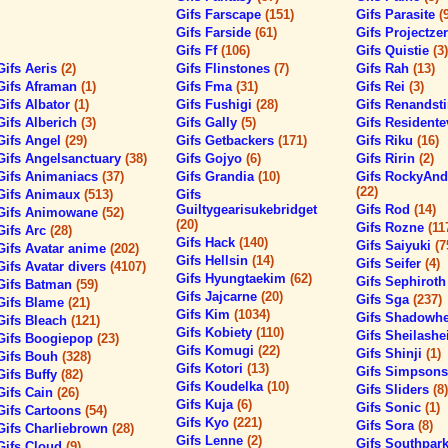
Gifs Farscape
(151)
Gifs Parasite
(
Gifs Farside
(61)
Gifs Projectze
Gifs Ff
(106)
Gifs Quistie
(3)
Gifs Aeris
(2)
Gifs Flinstones
(7)
Gifs Rah
(13)
Gifs Aframan
(1)
Gifs Fma
(31)
Gifs Rei
(3)
Gifs Albator
(1)
Gifs Fushigi
(28)
Gifs Renands
Gifs Alberich
(3)
Gifs Gally
(5)
Gifs Residente
Gifs Angel
(29)
Gifs Getbackers
(171)
Gifs Riku
(16)
Gifs Angelsanctuary
(38)
Gifs Gojyo
(6)
Gifs Ririn
(2)
Gifs Animaniacs
(37)
Gifs Grandia
(10)
Gifs RockyAnd
(22)
Gifs Animaux
(513)
Gifs
Guiltygearisukebridget
Gifs Rod
(14)
Gifs Animowane
(52)
(20)
Gifs Rozne
(11
Gifs Arc
(28)
Gifs Hack
(140)
Gifs Saiyuki
(7
Gifs Avatar anime
(202)
Gifs Hellsin
(14)
Gifs Seifer
(4)
Gifs Avatar divers
(4107)
Gifs Hyungtaekim
(62)
Gifs Sephirot
Gifs Batman
(59)
Gifs Jajcarne
(20)
Gifs Sga
(237)
Gifs Blame
(21)
Gifs Kim
(1034)
Gifs Shadowh
Gifs Bleach
(121)
Gifs Kobiety
(110)
Gifs Sheilashe
Gifs Boogiepop
(23)
Gifs Komugi
(22)
Gifs Shinji
(1)
Gifs Bouh
(328)
Gifs Kotori
(13)
Gifs Simpson
Gifs Buffy
(82)
Gifs Koudelka
(10)
Gifs Sliders
(8)
Gifs Cain
(26)
Gifs Kuja
(6)
Gifs Sonic
(1)
Gifs Cartoons
(54)
Gifs Kyo
(221)
Gifs Sora
(8)
Gifs Charliebrown
(28)
Gifs Lenne
(2)
Gifs Southpar
Gifs Cloud
(9)