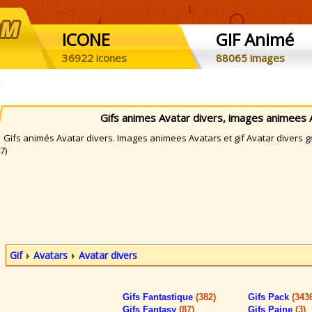
ICONE
GIF Animé
36922 icones
88065 images
Gifs animes Avatar divers, images animees 
ifs animés Avatar divers. Images animees Avatars et gif Avatar divers gr
7)
Gif
Avatars
Avatar divers
Gifs Fantastique
(382)
Gifs Pack
(343
Gifs Fantasy
(87)
Gifs Paine
(3)