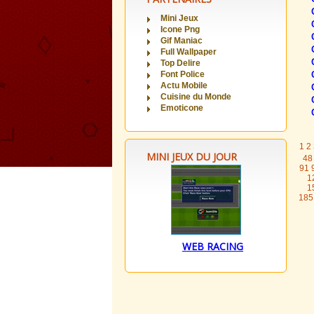
Mini Jeux
Icone Png
Gif Maniac
Full Wallpaper
Top Delire
Font Police
Actu Mobile
Cuisine du Monde
Emoticone
1
2
MINI JEUX DU JOUR
48
91
1
1
185
WEB RACING