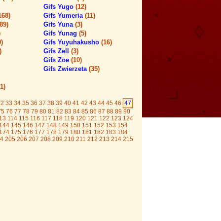
Gifs Yugo
(12)
168)
Gifs Yumeria
(11)
(89)
Gifs Yuna
(3)
)
Gifs Yunag
(5)
0)
Gifs Yuyuhakusho
(16)
)
Gifs Zell
(3)
Gifs Zoe
(10)
Gifs Zwierzeta
(35)
1)
32
33
34
35
36
37
38
39
40
41
42
43
44
45
46
47
75
76
77
78
79
80
81
82
83
84
85
86
87
88
89
90
13
114
115
116
117
118
119
120
121
122
123
124
144
145
146
147
148
149
150
151
152
153
154
174
175
176
177
178
179
180
181
182
183
184
4
205
206
207
208
209
210
211
212
213
214
215