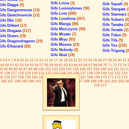
Gifs Linoa
(3)
Gifs Squall
(4)
Gifs Dagga
(5)
Gifs Looneytunes
(58)
Gifs Stargate
(
Gifs Dangermouse
(13)
Gifs Lost
(280)
Gifs Starwars
Gifs Darkchronicle
(13)
Gifs Lovehina
(207)
Gifs Subaru
(2
Gifs Dbz
(18)
Gifs Manga
(88)
Gifs Tanaka
(3
Gifs Dilbert
(17)
Gifs Mezczyzni
(90)
Gifs Terada
(11
Gifs Disgaea
(217)
Gifs Misato
(7)
Gifs Tidus
(5)
Gifs Divers
(29)
Gifs Miyu
(85)
Gifs Tifa
(5)
Gifs Dragondragoon
(24)
Gifs Movies
(23)
Gifs Tos
(232)
Gifs Elhazard
(20)
Gifs Nobody
(2)
Gifs Trigung
(2
Gifs Noel
(19)
3
4
5
6
7
8
9
10
11
12
13
14
15
16
17
18
19
20
21
22
23
24
25
26
27
28
29
30
31
49
50
51
52
53
54
55
56
57
58
59
60
61
62
63
64
65
66
67
68
69
70
71
72
73
74
92
93
94
95
96
97
98
99
100
101
102
103
104
105
106
107
108
109
110
111
112
1
25
126
127
128
129
130
131
132
133
134
135
136
137
138
139
140
141
142
143
55
156
157
158
159
160
161
162
163
164
165
166
167
168
169
170
171
172
173
186
187
188
189
190
191
192
193
194
195
196
197
198
199
200
201
202
203
20
216
217