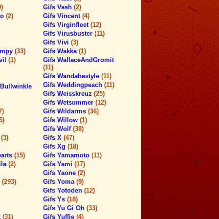
9)
Gifs Vash
(2)
ro
(2)
Gifs Vincent
(4)
Gifs Virginfleet
(12)
Gifs Virusbuster
(11)
Gifs Vivi
(3)
timpy
(33)
Gifs Wakka
(1)
vil
(1)
Gifs WallaceAndGromit
(11)
Gifs Wandabastyle
(11)
Gifs Weddingpeach
(11)
Bullwinkle
Gifs Weisskreuz
(25)
Gifs Wetsummer
(12)
7)
Gifs Wildarms
(36)
5)
Gifs Willow
(1)
Gifs Wolf
(38)
h
(3)
Gifs X
(47)
Gifs Xg
(18)
earts
(15)
Gifs Yamamoto
(11)
ila
(2)
Gifs Yami
(17)
Gifs Yaone
(2)
s
(293)
Gifs Yoma
(9)
Gifs Yotoden
(12)
Gifs Ys
(18)
Gifs Yu Gi Oh
(33)
k
(31)
Gifs Yuffie
(4)