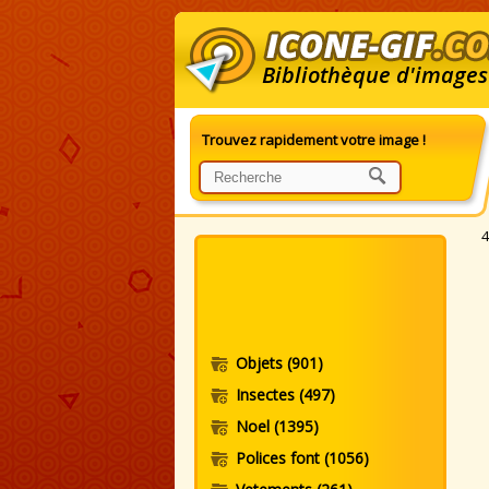
Bibliothèque d'images
Trouvez rapidement votre image !
G
4
Objets
(901)
Insectes
(497)
Noel
(1395)
Polices font
(1056)