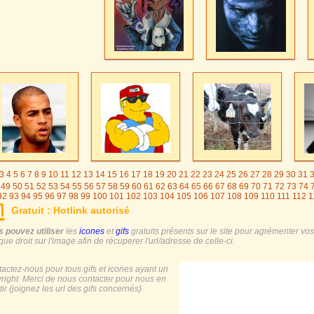
3
4
5
6
7
8
9
10
11
12
13
14
15
16
17
18
19
20
21
22
23
24
25
26
27
28
29
30
31
49
50
51
52
53
54
55
56
57
58
59
60
61
62
63
64
65
66
67
68
69
70
71
72
73
74
92
93
94
95
96
97
98
99
100
101
102
103
104
105
106
107
108
109
110
111
112
1
25
126
127
128
129
130
131
132
133
134
135
136
137
138
139
140
141
142
143
Gratuit : Hotlink autorisé
55
156
157
158
159
160
161
162
163
164
165
166
167
168
169
170
171
172
173
186
187
188
189
190
191
192
193
194
195
196
197
198
199
200
201
202
203
20
 pouvez utiliser
les
icones
et
gifs
gratuits présents sur le site pour agrémenter vos s
216
217
ique droit sur l'image afin de récuperer l'url/adresse de celle-ci.
actez-nous pour tous gifs et icones ayant un
right. Merci de nous contacter pour nous en
tir (joignez les url des gifs concernés)