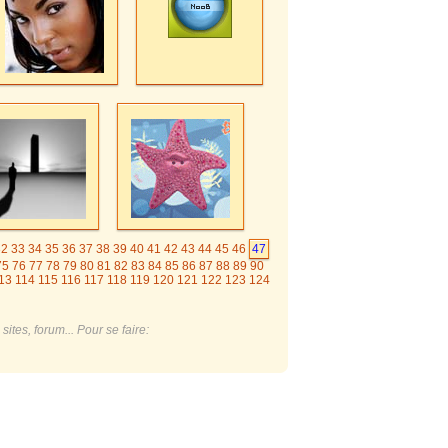
32
33
34
35
36
37
38
39
40
41
42
43
44
45
46
47
75
76
77
78
79
80
81
82
83
84
85
86
87
88
89
90
13
114
115
116
117
118
119
120
121
122
123
124
144
145
146
147
148
149
150
151
152
153
154
174
175
176
177
178
179
180
181
182
183
184
4
205
206
207
208
209
210
211
212
213
214
215
ites, forum... Pour se faire: