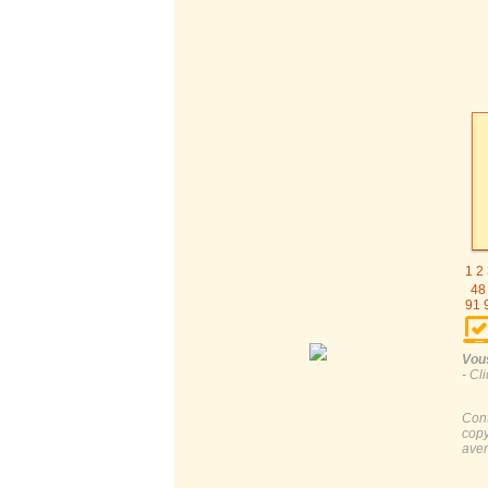
1
2
48
91
1
1
185
Vous
- Cl
Cont
copy
aver