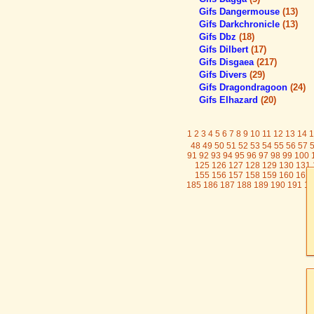
Gifs Dangermouse
(13)
Gifs Darkchronicle
(13)
Gifs Dbz
(18)
Gifs Dilbert
(17)
Gifs Disgaea
(217)
Gifs Divers
(29)
Gifs Dragondragoon
(24)
Gifs Elhazard
(20)
1
2
3
4
5
6
7
8
9
10
11
12
13
14
1
48
49
50
51
52
53
54
55
56
57
91
92
93
94
95
96
97
98
99
100
125
126
127
128
129
130
131
155
156
157
158
159
160
161
185
186
187
188
189
190
191
19