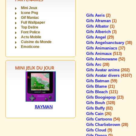
Mini Jeux
Icone Png
Gifs Aeris
(2)
Gif Maniac
Gifs Aframan
(1)
Full Wallpaper
Gifs Albator
(1)
Top Delire
Gifs Alberich
(3)
Font Police
Actu Mobile
Gifs Angel
(29)
Cuisine du Monde
Gifs Angelsanctuary
(38)
Emoticone
Gifs Animaniacs
(37)
Gifs Animaux
(513)
Gifs Animowane
(52)
Gifs Arc
(28)
MINI JEUX DU JOUR
Gifs Avatar anime
(202)
Gifs Avatar divers
(4107)
Gifs Batman
(59)
Gifs Blame
(21)
Gifs Bleach
(121)
Gifs Boogiepop
(23)
Gifs Bouh
(328)
RAYMAN
Gifs Buffy
(82)
Gifs Cain
(26)
Gifs Cartoons
(54)
Gifs Charliebrown
(28)
Gifs Cloud
(9)
Gifs Dagga
(5)