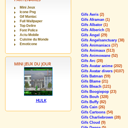
Mini Jeux
Icone Png
Gifs Aeris
(2)
Gif Maniac
Gifs Aframan
(1)
Full Wallpaper
Gifs Albator
(1)
Top Delire
Gifs Alberich
(3)
Font Police
Actu Mobile
Gifs Angel
(29)
Cuisine du Monde
Gifs Angelsanctuary
(38)
Emoticone
Gifs Animaniacs
(37)
Gifs Animaux
(513)
Gifs Animowane
(52)
Gifs Arc
(28)
MINI JEUX DU JOUR
Gifs Avatar anime
(202)
Gifs Avatar divers
(4107)
Gifs Batman
(59)
Gifs Blame
(21)
Gifs Bleach
(121)
Gifs Boogiepop
(23)
Gifs Bouh
(328)
HULK
Gifs Buffy
(82)
Gifs Cain
(26)
Gifs Cartoons
(54)
Gifs Charliebrown
(28)
Gifs Cloud
(9)
Gifs Dagga
(5)