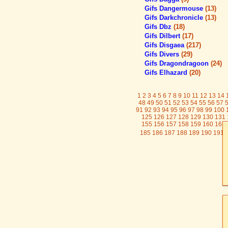
Gifs Dangermouse
(13)
Gifs Darkchronicle
(13)
Gifs Dbz
(18)
Gifs Dilbert
(17)
Gifs Disgaea
(217)
Gifs Divers
(29)
Gifs Dragondragoon
(24)
Gifs Elhazard
(20)
1
2
3
4
5
6
7
8
9
10
11
12
13
14
48
49
50
51
52
53
54
55
56
57
91
92
93
94
95
96
97
98
99
100
125
126
127
128
129
130
131
155
156
157
158
159
160
161
185
186
187
188
189
190
191