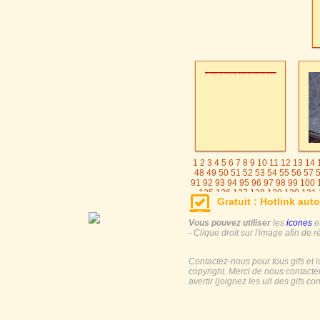
1
2
3
4
5
6
7
8
9
10
11
12
13
14
48
49
50
51
52
53
54
55
56
57
91
92
93
94
95
96
97
98
99
100
125
126
127
128
129
130
131
Gratuit : Hotlink auto
155
156
157
158
159
160
161
185
186
187
188
189
190
191
Vous pouvez utiliser
les
icones
e
- Clique droit sur l'image afin de r
Contactez-nous pour tous gifs et 
copyright. Merci de nous contacte
avertir (joignez les url des gifs c