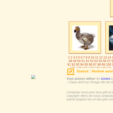
1
2
3
4
5
6
7
8
9
10
11
12
13
14
48
49
50
51
52
53
54
55
56
57
91
92
93
94
95
96
97
98
99
100
125
126
127
128
129
130
131
Gratuit : Hotlink auto
155
156
157
158
159
160
161
185
186
187
188
189
190
191
Vous pouvez utiliser
les
icones
e
- Clique droit sur l'image afin de r
Contactez-nous pour tous gifs et 
copyright. Merci de nous contacte
avertir (joignez les url des gifs c