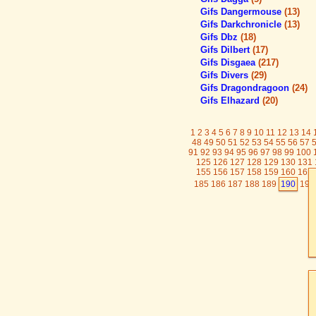
Gifs Dangermouse
(13)
Gifs Darkchronicle
(13)
Gifs Dbz
(18)
Gifs Dilbert
(17)
Gifs Disgaea
(217)
Gifs Divers
(29)
Gifs Dragondragoon
(24)
Gifs Elhazard
(20)
1
2
3
4
5
6
7
8
9
10
11
12
13
14
48
49
50
51
52
53
54
55
56
57
91
92
93
94
95
96
97
98
99
100
125
126
127
128
129
130
131
155
156
157
158
159
160
161
185
186
187
188
189
190
191