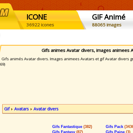
ICONE
GIF Animé
36922 icones
88065 images
Gifs animes Avatar divers, images animees 
ifs animés Avatar divers. Images animees Avatars et gif Avatar divers gr
69)
Gif
Avatars
Avatar divers
Gifs Fantastique
(382)
Gifs Pack
(343
Gifs Fantasy
(87)
Gifs Paine
(3)