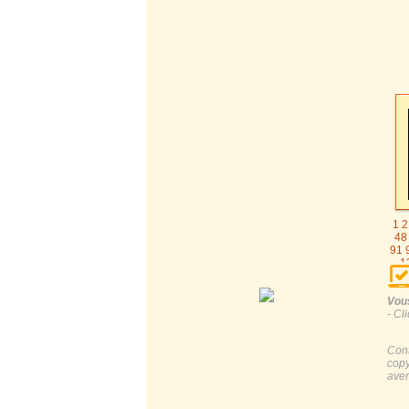
1
2
48
91
1
1
185
Vous
- Cl
Cont
copy
aver