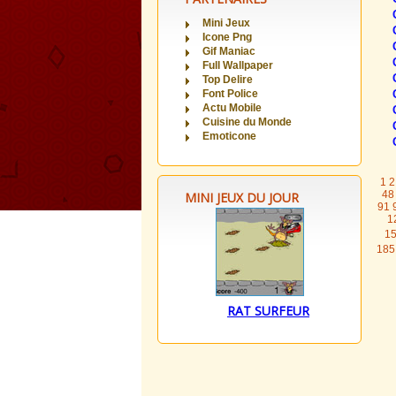
Mini Jeux
Icone Png
Gif Maniac
Full Wallpaper
Top Delire
Font Police
Actu Mobile
Cuisine du Monde
Emoticone
1
2
48
MINI JEUX DU JOUR
91
1
1
185
RAT SURFEUR