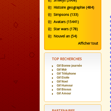
Smileys
(3908)
Histoire geographie
(484)
Simpsons
(133)
Avatars
(15441)
Star wars
(178)
Nouvel an
(54)
Afficher tout
TOP RECHERCHES
Gif Bonne journée
Gif Mdr
Gif Téléphone
Gif Etoile
Gif Noel
Gif Humour
Gif Bisous
Gif Amour
PARTENAIRES