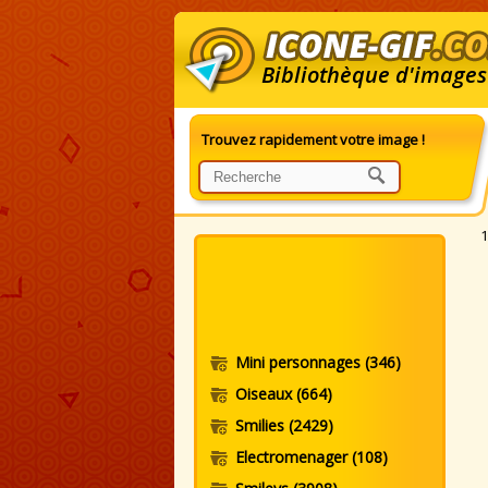
Bibliothèque d'images
Trouvez rapidement votre image !
G
1
Mini personnages
(346)
Oiseaux
(664)
Smilies
(2429)
Electromenager
(108)