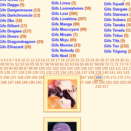
Gifs Linoa
(3)
Gifs Squall
(4)
Gifs Dagga
(5)
Gifs Looneytunes
(58)
Gifs Stargate
(
Gifs Dangermouse
(13)
Gifs Lost
(280)
Gifs Starwars
Gifs Darkchronicle
(13)
Gifs Lovehina
(207)
Gifs Subaru
(2
Gifs Dbz
(18)
Gifs Manga
(88)
Gifs Tanaka
(3
Gifs Dilbert
(17)
Gifs Mezczyzni
(90)
Gifs Terada
(11
Gifs Disgaea
(217)
Gifs Misato
(7)
Gifs Tidus
(5)
Gifs Divers
(29)
Gifs Miyu
(85)
Gifs Tifa
(5)
Gifs Dragondragoon
(24)
Gifs Movies
(23)
Gifs Tos
(232)
Gifs Elhazard
(20)
Gifs Nobody
(2)
Gifs Trigung
(2
Gifs Noel
(19)
3
4
5
6
7
8
9
10
11
12
13
14
15
16
17
18
19
20
21
22
23
24
25
26
27
28
29
30
31
49
50
51
52
53
54
55
56
57
58
59
60
61
62
63
64
65
66
67
68
69
70
71
72
73
74
92
93
94
95
96
97
98
99
100
101
102
103
104
105
106
107
108
109
110
111
112
1
25
126
127
128
129
130
131
132
133
134
135
136
137
138
139
140
141
142
143
55
156
157
158
159
160
161
162
163
164
165
166
167
168
169
170
171
172
173
186
187
188
189
190
191
192
193
194
195
196
197
198
199
200
201
202
203
20
216
217