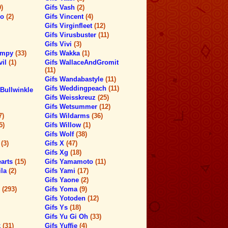
9)
Gifs Vash
(2)
ro
(2)
Gifs Vincent
(4)
Gifs Virginfleet
(12)
Gifs Virusbuster
(11)
Gifs Vivi
(3)
timpy
(33)
Gifs Wakka
(1)
vil
(1)
Gifs WallaceAndGromit
(11)
Gifs Wandabastyle
(11)
Gifs Weddingpeach
(11)
Bullwinkle
Gifs Weisskreuz
(25)
Gifs Wetsummer
(12)
7)
Gifs Wildarms
(36)
5)
Gifs Willow
(1)
Gifs Wolf
(38)
h
(3)
Gifs X
(47)
Gifs Xg
(18)
earts
(15)
Gifs Yamamoto
(11)
ila
(2)
Gifs Yami
(17)
Gifs Yaone
(2)
s
(293)
Gifs Yoma
(9)
Gifs Yotoden
(12)
Gifs Ys
(18)
Gifs Yu Gi Oh
(33)
k
(31)
Gifs Yuffie
(4)