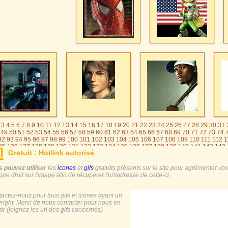
3
4
5
6
7
8
9
10
11
12
13
14
15
16
17
18
19
20
21
22
23
24
25
26
27
28
29
30
31
49
50
51
52
53
54
55
56
57
58
59
60
61
62
63
64
65
66
67
68
69
70
71
72
73
74
92
93
94
95
96
97
98
99
100
101
102
103
104
105
106
107
108
109
110
111
112
1
25
126
127
128
129
130
131
132
133
134
135
136
137
138
139
140
141
142
143
Gratuit : Hotlink autorisé
55
156
157
158
159
160
161
162
163
164
165
166
167
168
169
170
171
172
173
186
187
188
189
190
191
192
193
194
195
196
197
198
199
200
201
202
203
20
 pouvez utiliser
les
icones
et
gifs
gratuits présents sur le site pour agrémenter vos s
216
217
ique droit sur l'image afin de récuperer l'url/adresse de celle-ci.
actez-nous pour tous gifs et icones ayant un
right. Merci de nous contacter pour nous en
tir (joignez les url des gifs concernés)