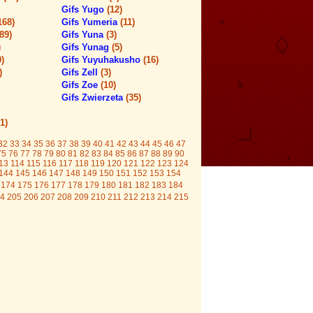
Gifs Yugo
(12)
168)
Gifs Yumeria
(11)
(89)
Gifs Yuna
(3)
)
Gifs Yunag
(5)
0)
Gifs Yuyuhakusho
(16)
)
Gifs Zell
(3)
Gifs Zoe
(10)
Gifs Zwierzeta
(35)
1)
32
33
34
35
36
37
38
39
40
41
42
43
44
45
46
47
75
76
77
78
79
80
81
82
83
84
85
86
87
88
89
90
13
114
115
116
117
118
119
120
121
122
123
124
144
145
146
147
148
149
150
151
152
153
154
174
175
176
177
178
179
180
181
182
183
184
4
205
206
207
208
209
210
211
212
213
214
215