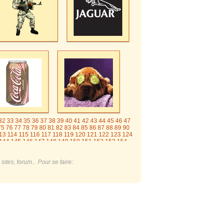
32
33
34
35
36
37
38
39
40
41
42
43
44
45
46
47
75
76
77
78
79
80
81
82
83
84
85
86
87
88
89
90
13
114
115
116
117
118
119
120
121
122
123
124
144
145
146
147
148
149
150
151
152
153
154
174
175
176
177
178
179
180
181
182
183
184
4
205
206
207
208
209
210
211
212
213
214
215
ites, forum... Pour se faire: