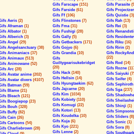
Gifs Farscape
(151)
Gifs Parasite
(
Gifs Farside
(61)
Gifs Projectze
Gifs Ff
(106)
Gifs Quistie
(3)
Gifs Aeris
(2)
Gifs Flinstones
(7)
Gifs Rah
(13)
Gifs Aframan
(1)
Gifs Fma
(31)
Gifs Rei
(3)
Gifs Albator
(1)
Gifs Fushigi
(28)
Gifs Renands
Gifs Alberich
(3)
Gifs Gally
(5)
Gifs Residente
Gifs Angel
(29)
Gifs Getbackers
(171)
Gifs Riku
(16)
Gifs Angelsanctuary
(38)
Gifs Gojyo
(6)
Gifs Ririn
(2)
Gifs Animaniacs
(37)
Gifs Grandia
(10)
Gifs RockyAnd
(22)
Gifs Animaux
(513)
Gifs
Guiltygearisukebridget
Gifs Rod
(14)
Gifs Animowane
(52)
(20)
Gifs Rozne
(11
Gifs Arc
(28)
Gifs Hack
(140)
Gifs Saiyuki
(7
Gifs Avatar anime
(202)
Gifs Hellsin
(14)
Gifs Seifer
(4)
Gifs Avatar divers
(4107)
Gifs Hyungtaekim
(62)
Gifs Sephirot
Gifs Batman
(59)
Gifs Jajcarne
(20)
Gifs Sga
(237)
Gifs Blame
(21)
Gifs Kim
(1034)
Gifs Shadowh
Gifs Bleach
(121)
Gifs Kobiety
(110)
Gifs Sheilashe
Gifs Boogiepop
(23)
Gifs Komugi
(22)
Gifs Shinji
(1)
Gifs Bouh
(328)
Gifs Kotori
(13)
Gifs Simpson
Gifs Buffy
(82)
Gifs Koudelka
(10)
Gifs Sliders
(8)
Gifs Cain
(26)
Gifs Kuja
(6)
Gifs Sonic
(1)
Gifs Cartoons
(54)
Gifs Kyo
(221)
Gifs Sora
(8)
Gifs Charliebrown
(28)
Gifs Lenne
(2)
Gifs Southpar
Gifs Cloud
(9)