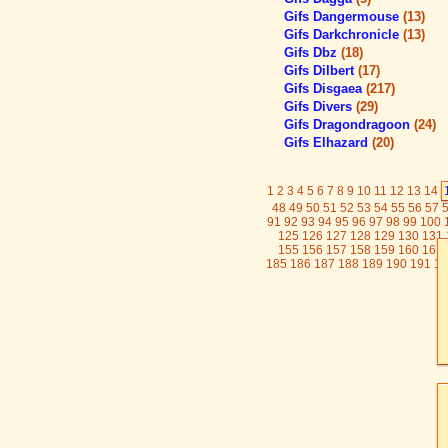
Gifs Dangermouse
(13)
Gifs Darkchronicle
(13)
Gifs Dbz
(18)
Gifs Dilbert
(17)
Gifs Disgaea
(217)
Gifs Divers
(29)
Gifs Dragondragoon
(24)
Gifs Elhazard
(20)
1
2
3
4
5
6
7
8
9
10
11
12
13
14
48
49
50
51
52
53
54
55
56
57
91
92
93
94
95
96
97
98
99
100
125
126
127
128
129
130
131
155
156
157
158
159
160
161
185
186
187
188
189
190
191
19