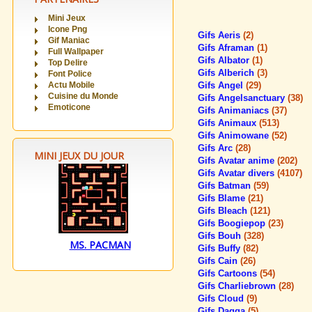
Mini Jeux
Icone Png
Gifs Aeris
(2)
Gif Maniac
Gifs Aframan
(1)
Full Wallpaper
Gifs Albator
(1)
Top Delire
Gifs Alberich
(3)
Font Police
Actu Mobile
Gifs Angel
(29)
Cuisine du Monde
Gifs Angelsanctuary
(38)
Emoticone
Gifs Animaniacs
(37)
Gifs Animaux
(513)
Gifs Animowane
(52)
Gifs Arc
(28)
MINI JEUX DU JOUR
Gifs Avatar anime
(202)
Gifs Avatar divers
(4107)
Gifs Batman
(59)
Gifs Blame
(21)
Gifs Bleach
(121)
Gifs Boogiepop
(23)
Gifs Bouh
(328)
MS. PACMAN
Gifs Buffy
(82)
Gifs Cain
(26)
Gifs Cartoons
(54)
Gifs Charliebrown
(28)
Gifs Cloud
(9)
Gifs Dagga
(5)