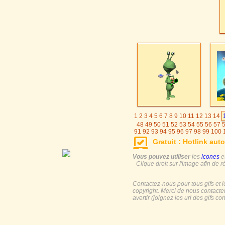
1
2
3
4
5
6
7
8
9
10
11
12
13
14
48
49
50
51
52
53
54
55
56
57
91
92
93
94
95
96
97
98
99
100
125
126
127
128
129
130
131
Gratuit : Hotlink auto
155
156
157
158
159
160
161
185
186
187
188
189
190
191
19
Vous pouvez utiliser
les
icones
e
- Clique droit sur l'image afin de r
Contactez-nous pour tous gifs et 
copyright. Merci de nous contacte
avertir (joignez les url des gifs c