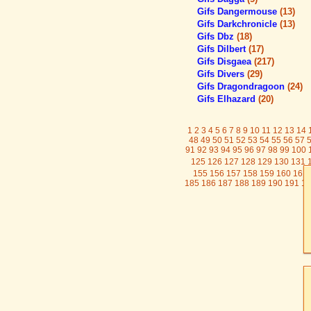
Gifs Dangermouse
(13)
Gifs Darkchronicle
(13)
Gifs Dbz
(18)
Gifs Dilbert
(17)
Gifs Disgaea
(217)
Gifs Divers
(29)
Gifs Dragondragoon
(24)
Gifs Elhazard
(20)
1
2
3
4
5
6
7
8
9
10
11
12
13
14
48
49
50
51
52
53
54
55
56
57
91
92
93
94
95
96
97
98
99
100
125
126
127
128
129
130
131
155
156
157
158
159
160
161
185
186
187
188
189
190
191
19