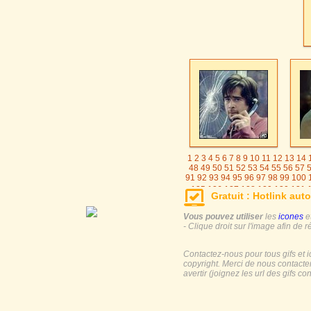
1
2
3
4
5
6
7
8
9
10
11
12
13
14
48
49
50
51
52
53
54
55
56
57
91
92
93
94
95
96
97
98
99
100
125
126
127
128
129
130
131
Gratuit : Hotlink auto
155
156
157
158
159
160
161
185
186
187
188
189
190
191
19
Vous pouvez utiliser
les
icones
e
- Clique droit sur l'image afin de r
Contactez-nous pour tous gifs et 
copyright. Merci de nous contacte
avertir (joignez les url des gifs c