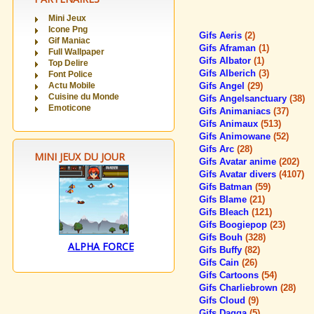
Mini Jeux
Icone Png
Gifs Aeris
(2)
Gif Maniac
Gifs Aframan
(1)
Full Wallpaper
Gifs Albator
(1)
Top Delire
Gifs Alberich
(3)
Font Police
Actu Mobile
Gifs Angel
(29)
Cuisine du Monde
Gifs Angelsanctuary
(38)
Emoticone
Gifs Animaniacs
(37)
Gifs Animaux
(513)
Gifs Animowane
(52)
Gifs Arc
(28)
MINI JEUX DU JOUR
Gifs Avatar anime
(202)
Gifs Avatar divers
(4107)
Gifs Batman
(59)
Gifs Blame
(21)
Gifs Bleach
(121)
Gifs Boogiepop
(23)
Gifs Bouh
(328)
ALPHA FORCE
Gifs Buffy
(82)
Gifs Cain
(26)
Gifs Cartoons
(54)
Gifs Charliebrown
(28)
Gifs Cloud
(9)
Gifs Dagga
(5)