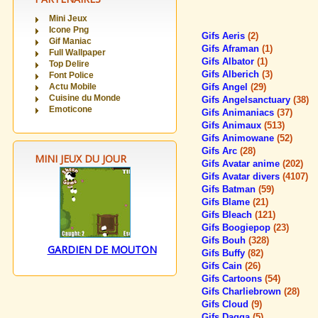
Mini Jeux
Icone Png
Gifs Aeris
(2)
Gif Maniac
Gifs Aframan
(1)
Full Wallpaper
Gifs Albator
(1)
Top Delire
Gifs Alberich
(3)
Font Police
Actu Mobile
Gifs Angel
(29)
Cuisine du Monde
Gifs Angelsanctuary
(38)
Emoticone
Gifs Animaniacs
(37)
Gifs Animaux
(513)
Gifs Animowane
(52)
Gifs Arc
(28)
MINI JEUX DU JOUR
Gifs Avatar anime
(202)
Gifs Avatar divers
(4107)
Gifs Batman
(59)
Gifs Blame
(21)
Gifs Bleach
(121)
Gifs Boogiepop
(23)
Gifs Bouh
(328)
GARDIEN DE MOUTON
Gifs Buffy
(82)
Gifs Cain
(26)
Gifs Cartoons
(54)
Gifs Charliebrown
(28)
Gifs Cloud
(9)
Gifs Dagga
(5)