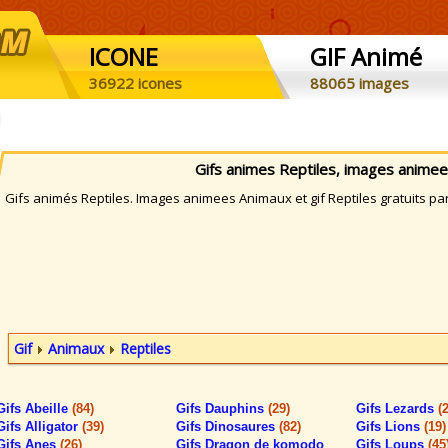
ICONE
GIF Animé
36922 icones
88065 images
Gifs animes Reptiles, images anime
ifs animés Reptiles. Images animees Animaux et gif Reptiles gratuits pa
Gif
Animaux
Reptiles
Gifs Abeille
(84)
Gifs Dauphins
(29)
Gifs Lezards
(
Gifs Alligator
(39)
Gifs Dinosaures
(82)
Gifs Lions
(19)
Gifs Anes
(26)
Gifs Dragon de komodo
Gifs Loups
(45