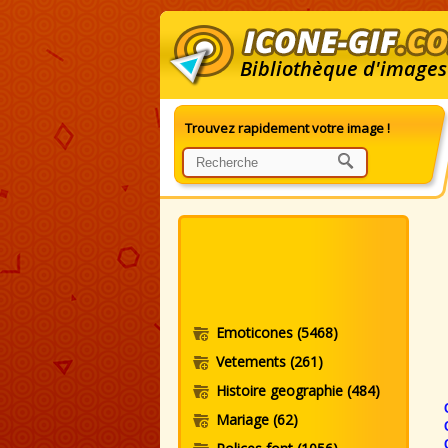
Bibliothèque d'images
Trouvez rapidement votre image !
G
Emoticones
(5468)
Vetements
(261)
Histoire geographie
(484)
Mariage
(62)