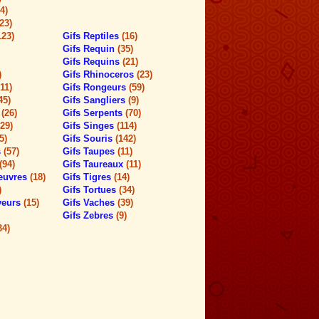
(4)
(23)
123)
Gifs Reptiles
(16)
Gifs Requin
(35)
Gifs Requins
(21)
)
Gifs Rhinoceros
(23)
(11)
Gifs Rongeurs
(59)
45)
Gifs Sangliers
(9)
t
(26)
Gifs Serpents
(70)
(29)
Gifs Singes
(114)
5)
Gifs Souris
(142)
s
(57)
Gifs Taupes
(11)
(94)
Gifs Taureaux
(11)
ieuvres
(18)
Gifs Tigres
(14)
)
Gifs Tortues
(34)
aveurs
(15)
Gifs Vaches
(39)
Gifs Zebres
(9)
34)