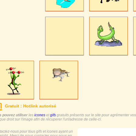
Gratuit : Hotlink autorisé
 pouvez utiliser
les
icones
et
gifs
gratuits présents sur le site pour agrémenter vos s
ique droit sur l'image afin de récuperer l'url/adresse de celle-ci.
actez-nous pour tous gifs et icones ayant un
right. Merci de nous contacter pour nous en