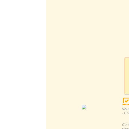
Vous
- Cl
Cont
copy