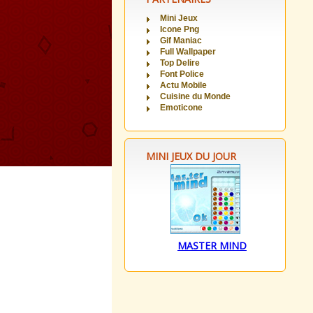
Mini Jeux
Icone Png
Gif Maniac
Full Wallpaper
Top Delire
Font Police
Actu Mobile
Cuisine du Monde
Emoticone
MINI JEUX DU JOUR
MASTER MIND