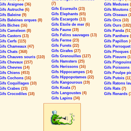
(7)
Gifs Araignee
(36)
Gifs Meduses
Gifs Ecureuils
(23)
Gifs Autruche
(6)
Gifs Moutons
Gifs Elephants
(65)
Gifs Baleine
(9)
Gifs Oiseaux
(
Gifs Escargots
(13)
Gifs Baleines orques
(8)
Gifs Orcs
(10)
Gifs Etoile de mer
(6)
Gifs Biches
(16)
Gifs Ours
(182)
Gifs Faune
(19)
Gifs Cameleon
(8)
Gifs Panda
(51
Gifs Felins sauvages
(13)
Gifs Castors
(13)
Gifs Panthere
Gifs Ferme
(23)
Gifs Cerfs
(115)
Gifs Papillon
(
Gifs Furets
(22)
Gifs Chameaux
(47)
Gifs Perroque
Gifs Girafes
(27)
Gifs Chats
(368)
Gifs Phoques
Gifs Grenouilles
(127)
Gifs Chauves souris
(110)
Gifs Pieuvre
(1
Gifs Hamsters
(25)
Gifs Chevaux
(157)
Gifs Pingouin
Gifs Herissons
(16)
Gifs Chevres
(14)
Gifs Poissons
Gifs Hippocampes
(14)
Gifs Chiens
(453)
Gifs Poulpe p
Gifs Hippopotames
(22)
Gifs Cochons
(16)
Gifs Putois
(11
Gifs Kangourous
(19)
Gifs Coquillages
(10)
Gifs Ratons l
Gifs Koala
(7)
Gifs Crabes
(15)
Gifs Rats
(7)
Gifs Langoustes
(4)
Gifs Crocodiles
(18)
Gifs Renards
(
Gifs Lapins
(34)