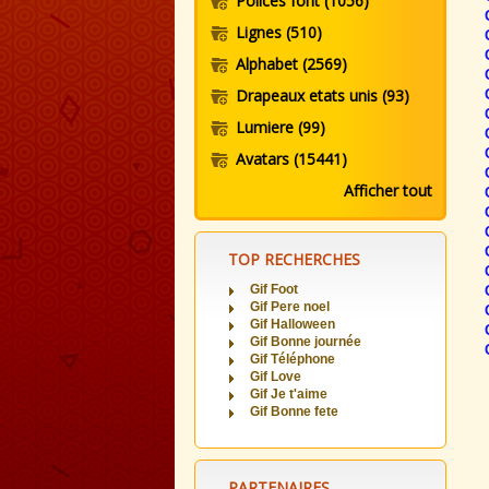
Polices font
(1056)
Lignes
(510)
Alphabet
(2569)
Drapeaux etats unis
(93)
Lumiere
(99)
Avatars
(15441)
Afficher tout
TOP RECHERCHES
Gif Foot
Gif Pere noel
Gif Halloween
Gif Bonne journée
Gif Téléphone
Gif Love
Gif Je t'aime
Gif Bonne fete
PARTENAIRES