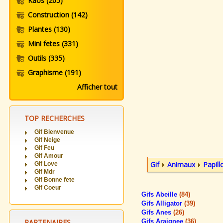
Kaos
(205)
Construction
(142)
Plantes
(130)
Mini fetes
(331)
Outils
(335)
Graphisme
(191)
Afficher tout
TOP RECHERCHES
Gif Bienvenue
Gif Neige
Gif Feu
Gif Amour
Gif
Animaux
Papill
Gif Love
Gif Mdr
Gif Bonne fete
Gif Coeur
Gifs Abeille
(84)
Gifs Alligator
(39)
Gifs Anes
(26)
PARTENAIRES
Gifs Araignee
(36)