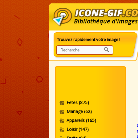
Bibliothèque d'images
Trouvez rapidement votre image !
G
Fetes
(875)
Mariage
(62)
Appareils
(165)
Loisir
(147)