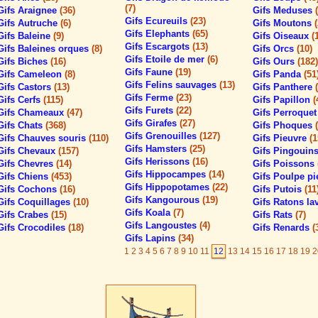
(7)
Gifs Araignee
(36)
Gifs Meduses
Gifs Ecureuils
(23)
Gifs Autruche
(6)
Gifs Moutons
Gifs Elephants
(65)
Gifs Baleine
(9)
Gifs Oiseaux
(
Gifs Escargots
(13)
Gifs Baleines orques
(8)
Gifs Orcs
(10)
Gifs Etoile de mer
(6)
Gifs Biches
(16)
Gifs Ours
(182)
Gifs Faune
(19)
Gifs Cameleon
(8)
Gifs Panda
(51
Gifs Felins sauvages
(13)
Gifs Castors
(13)
Gifs Panthere
Gifs Ferme
(23)
Gifs Cerfs
(115)
Gifs Papillon
(
Gifs Furets
(22)
Gifs Chameaux
(47)
Gifs Perroque
Gifs Girafes
(27)
Gifs Chats
(368)
Gifs Phoques
Gifs Grenouilles
(127)
Gifs Chauves souris
(110)
Gifs Pieuvre
(1
Gifs Hamsters
(25)
Gifs Chevaux
(157)
Gifs Pingouin
Gifs Herissons
(16)
Gifs Chevres
(14)
Gifs Poissons
Gifs Hippocampes
(14)
Gifs Chiens
(453)
Gifs Poulpe p
Gifs Hippopotames
(22)
Gifs Cochons
(16)
Gifs Putois
(11
Gifs Kangourous
(19)
Gifs Coquillages
(10)
Gifs Ratons l
Gifs Koala
(7)
Gifs Crabes
(15)
Gifs Rats
(7)
Gifs Langoustes
(4)
Gifs Crocodiles
(18)
Gifs Renards
(
Gifs Lapins
(34)
1
2
3
4
5
6
7
8
9
10
11
12
13
14
15
16
17
18
19
2