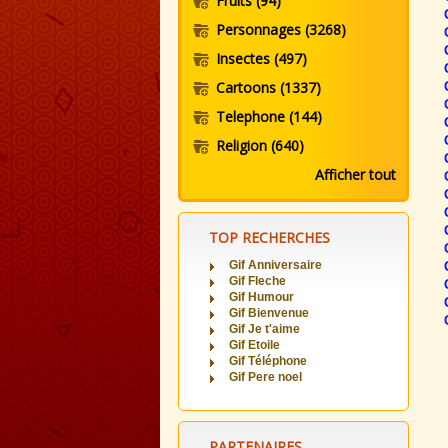
Fruits
(94)
Personnages
(3268)
Insectes
(497)
Cartoons
(1337)
Telephone
(144)
Religion
(640)
Afficher tout
TOP RECHERCHES
Gif Anniversaire
Gif Fleche
Gif Humour
Gif Bienvenue
Gif Je t'aime
Gif Etoile
Gif Téléphone
Gif Pere noel
PARTENAIRES