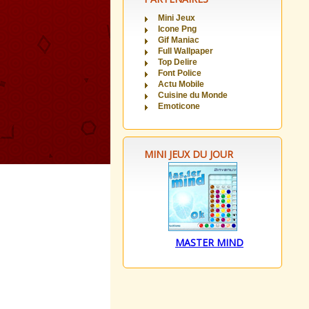
Mini Jeux
Icone Png
Gif Maniac
Full Wallpaper
Top Delire
Font Police
Actu Mobile
Cuisine du Monde
Emoticone
MINI JEUX DU JOUR
MASTER MIND