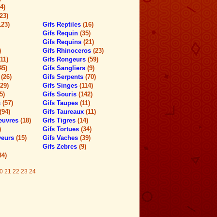
(4)
(23)
123)
Gifs Reptiles
(16)
Gifs Requin
(35)
Gifs Requins
(21)
)
Gifs Rhinoceros
(23)
(11)
Gifs Rongeurs
(59)
45)
Gifs Sangliers
(9)
t
(26)
Gifs Serpents
(70)
(29)
Gifs Singes
(114)
5)
Gifs Souris
(142)
s
(57)
Gifs Taupes
(11)
(94)
Gifs Taureaux
(11)
ieuvres
(18)
Gifs Tigres
(14)
)
Gifs Tortues
(34)
aveurs
(15)
Gifs Vaches
(39)
Gifs Zebres
(9)
34)
0
21
22
23
24