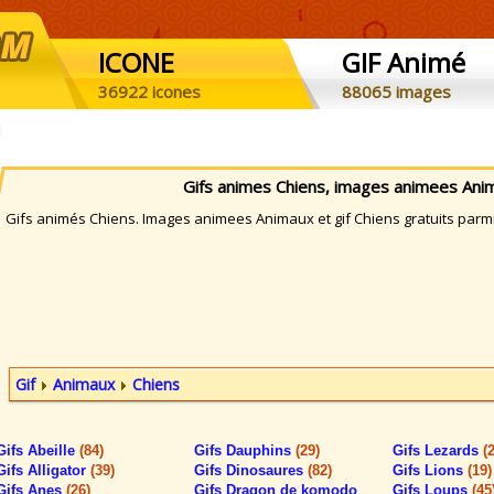
ICONE
GIF Animé
36922 icones
88065 images
Gifs animes Chiens, images animees Ani
ifs animés Chiens. Images animees Animaux et gif Chiens gratuits parmis
Gif
Animaux
Chiens
Gifs Abeille
(84)
Gifs Dauphins
(29)
Gifs Lezards
(
Gifs Alligator
(39)
Gifs Dinosaures
(82)
Gifs Lions
(19)
Gifs Anes
(26)
Gifs Dragon de komodo
Gifs Loups
(45