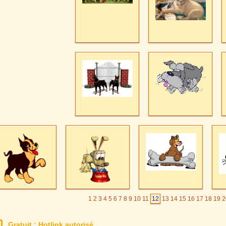
1
2
3
4
5
6
7
8
9
10
11
12
13
14
15
16
17
18
19
2
Gratuit : Hotlink autorisé