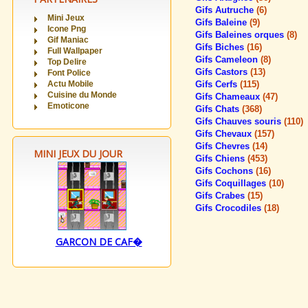
Gifs Autruche
(6)
Mini Jeux
Gifs Baleine
(9)
Icone Png
Gifs Baleines orques
(8)
Gif Maniac
Gifs Biches
(16)
Full Wallpaper
Gifs Cameleon
(8)
Top Delire
Gifs Castors
(13)
Font Police
Actu Mobile
Gifs Cerfs
(115)
Cuisine du Monde
Gifs Chameaux
(47)
Emoticone
Gifs Chats
(368)
Gifs Chauves souris
(110)
Gifs Chevaux
(157)
Gifs Chevres
(14)
MINI JEUX DU JOUR
Gifs Chiens
(453)
Gifs Cochons
(16)
Gifs Coquillages
(10)
Gifs Crabes
(15)
Gifs Crocodiles
(18)
GARCON DE CAF�