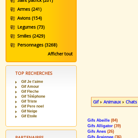
Saint patrick
(201)
Armes
(241)
Avions
(154)
Legumes
(73)
Smilies
(2429)
Personnages
(3268)
Afficher tout
TOP RECHERCHES
Gif Je t'aime
Gif Amour
Gif Fleche
Gif Téléphone
Gif
Animaux
Chats
Gif Triste
Gif Pere noel
Gif Neige
Gif Etoile
Gifs Abeille
(84)
Gifs Alligator
(39)
Gifs Anes
(26)
PARTENAIRES
Gifs Araignee
(36)