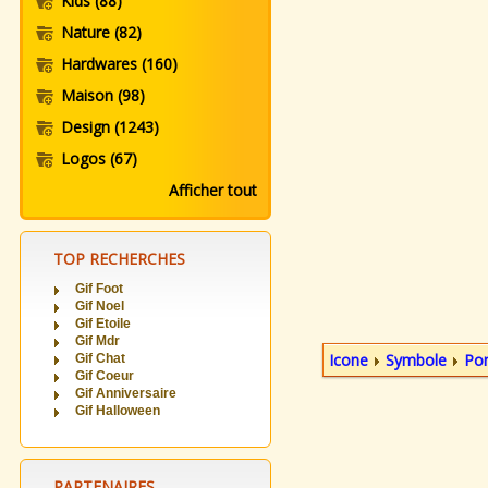
Kids
(88)
Nature
(82)
Hardwares
(160)
Maison
(98)
Design
(1243)
Logos
(67)
Afficher tout
TOP RECHERCHES
Gif Foot
Gif Noel
Gif Etoile
Gif Mdr
Icone
Symbole
Pon
Gif Chat
Gif Coeur
Gif Anniversaire
Gif Halloween
PARTENAIRES