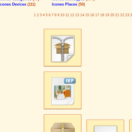
Icones Devices
(111)
Icones Places
(50)
1
2
3
4
5
6
7
8
9
10
11
12
13
14
15
16
17
18
19
20
21
22
23