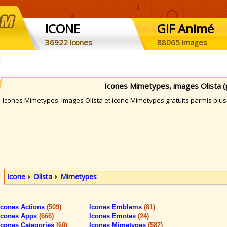
ICONE
GIF Animé
36922 icones
88065 images
Icones Mimetypes, images Olista (
cones Mimetypes. Images Olista et icone Mimetypes gratuits parmis plus 
Icone
Olista
Mimetypes
Icones Actions
(509)
Icones Emblems
(81)
Icones Apps
(666)
Icones Emotes
(24)
Icones Categories
(60)
Icones Mimetypes
(587)