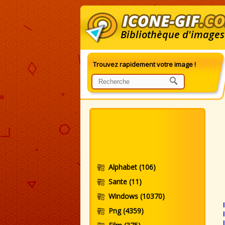
Bibliothèque d'images
Trouvez rapidement votre image !
I
Alphabet
(106)
Sante
(11)
Windows
(10370)
Png
(4359)