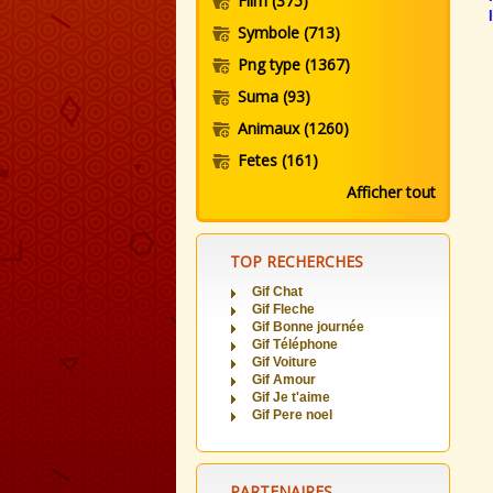
Film
(375)
Symbole
(713)
Png type
(1367)
Suma
(93)
Animaux
(1260)
Fetes
(161)
Afficher tout
TOP RECHERCHES
Gif Chat
Gif Fleche
Gif Bonne journée
Gif Téléphone
Gif Voiture
Gif Amour
Gif Je t'aime
Gif Pere noel
PARTENAIRES