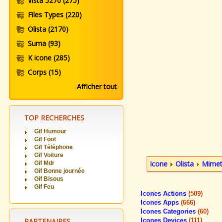
Vista 5270
(275)
Files Types
(220)
Olista
(2170)
Suma
(93)
K icone
(285)
Corps
(15)
Afficher tout
TOP RECHERCHES
Gif Humour
Gif Foot
Gif Téléphone
Gif Voiture
Icone
Olista
Mimet
Gif Mdr
Gif Bonne journée
Gif Bisous
Gif Feu
Icones Actions
(509)
Icones Apps
(666)
Icones Categories
(60)
PARTENAIRES
Icones Devices
(111)