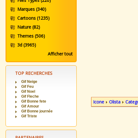
Files Types
(220)
Marques
(340)
Cartoons
(1235)
Nature
(82)
Themes
(506)
3d
(3965)
Afficher tout
TOP RECHERCHES
Gif Neige
Gif Feu
Gif Noel
Gif Fleche
Icone
Olista
Categ
Gif Bonne fete
Gif Amour
Gif Bonne journée
Gif Triste
PARTENAIRES