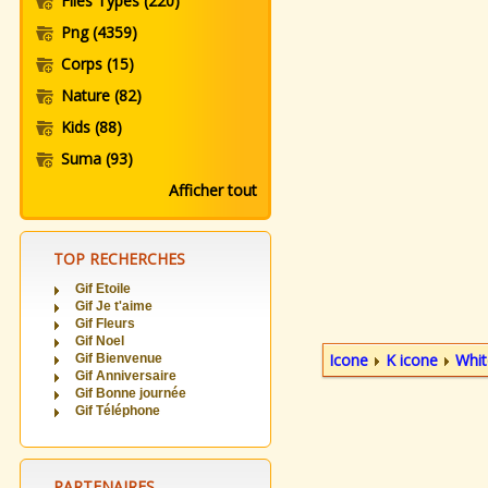
Files Types
(220)
Png
(4359)
Corps
(15)
Nature
(82)
Kids
(88)
Suma
(93)
Afficher tout
TOP RECHERCHES
Gif Etoile
Gif Je t'aime
Gif Fleurs
Gif Noel
Icone
K icone
Whit
Gif Bienvenue
Gif Anniversaire
Gif Bonne journée
Gif Téléphone
PARTENAIRES