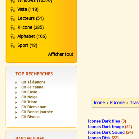
Windows
(10370)
Vista
(118)
Lecteurs
(51)
K icone
(285)
Alphabet
(106)
Sport
(18)
Afficher tout
TOP RECHERCHES
Gif Téléphone
Gif Je t'aime
Gif Etoile
Gif Neige
Icone
K icone
Tras
Gif Triste
Gif Bienvenue
Gif Bonne journée
Gif Bisous
Icones Dark files
(3)
Icones Dark Image
(24)
Icones Dark Sound
(24)
PARTENAIRES
Icones Disk
(22)