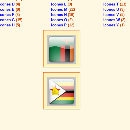
Icones D
(4)
Icones L
(9)
Icones T
(13)
Icones E
(9)
Icones M
(22)
Icones U
(9)
Icones F
(8)
Icones N
(16)
Icones V
(5)
Icones G
(15)
Icones O
(2)
Icones W
(2)
Icones H
(5)
Icones P
(12)
Icones Y
(1)