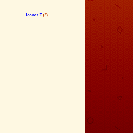
Icones Z
(2)