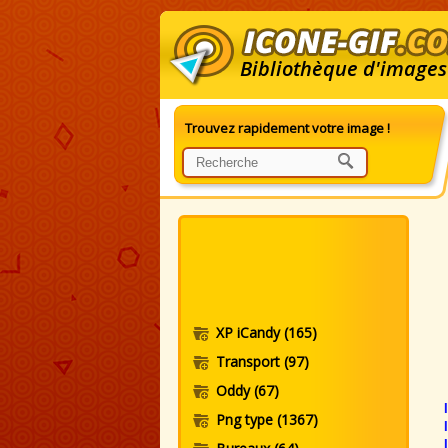
Bibliothèque d'images
Trouvez rapidement votre image !
I
XP iCandy
(165)
Transport
(97)
Oddy
(67)
Png type
(1367)