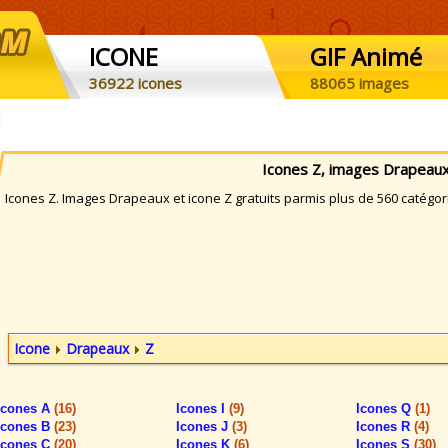
ICONE
GIF Animé
36922 icones
88065 images
Icones Z, images Drapeau
cones Z. Images Drapeaux et icone Z gratuits parmis plus de 560 catégor
Icone
Drapeaux
Z
Icones A
(16)
Icones I
(9)
Icones Q
(1)
Icones B
(23)
Icones J
(3)
Icones R
(4)
Icones C
(20)
Icones K
(6)
Icones S
(30)