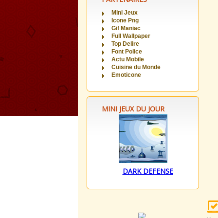
Mini Jeux
Icone Png
Gif Maniac
Full Wallpaper
Top Delire
Font Police
Actu Mobile
Cuisine du Monde
Emoticone
MINI JEUX DU JOUR
DARK DEFENSE