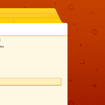
x
ies