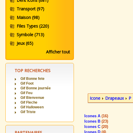
Dent icons
(681)
Transport
(97)
Maison
(98)
Files Types
(220)
Symbole
(713)
Jeux
(65)
Afficher tout
TOP RECHERCHES
Gif Bonne fete
Gif Foot
Gif Bonne journée
Gif Feu
Icone
Drapeaux
P
Gif Bienvenue
Gif Fleche
Gif Halloween
Gif Triste
Icones A
(16)
Icones B
(23)
Icones C
(20)
PARTENAIRES
Icones D
(4)