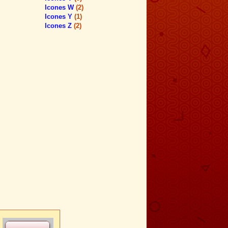
Icones W
(2)
Icones Y
(1)
Icones Z
(2)