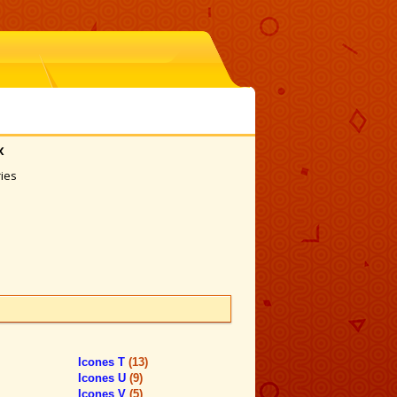
x
ries
Icones T
(13)
Icones U
(9)
Icones V
(5)