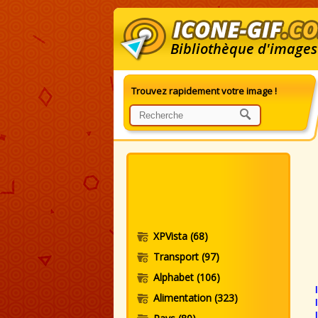
Bibliothèque d'images
Trouvez rapidement votre image !
I
XPVista
(68)
Transport
(97)
Alphabet
(106)
Alimentation
(323)