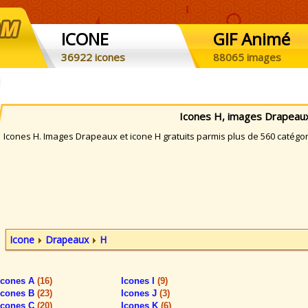
ICONE
GIF Animé
36922 icones
88065 images
Icones H, images Drapeau
cones H. Images Drapeaux et icone H gratuits parmis plus de 560 catégo
Icone
Drapeaux
H
Icones A
(16)
Icones I
(9)
Icones B
(23)
Icones J
(3)
Icones C
(20)
Icones K
(6)