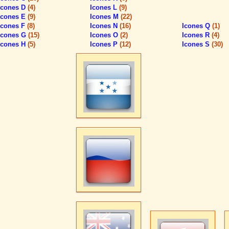
Icones D
(4)
Icones L
(9)
Icones E
(9)
Icones M
(22)
Icones F
(8)
Icones N
(16)
Icones Q
(1)
Icones G
(15)
Icones O
(2)
Icones R
(4)
Icones H
(5)
Icones P
(12)
Icones S
(30)