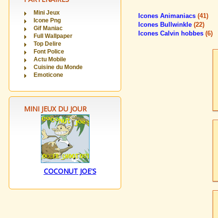
Mini Jeux
Icones Animaniacs
(41)
Icone Png
Icones Bullwinkle
(22)
Gif Maniac
Icones Calvin hobbes
(6)
Full Wallpaper
Top Delire
Font Police
Actu Mobile
Cuisine du Monde
Emoticone
MINI JEUX DU JOUR
COCONUT JOE'S