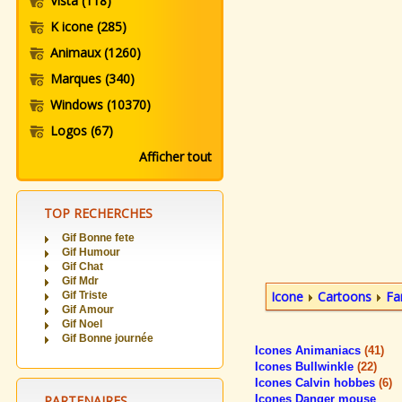
Vista
(118)
K icone
(285)
Animaux
(1260)
Marques
(340)
Windows
(10370)
Logos
(67)
Afficher tout
TOP RECHERCHES
Gif Bonne fete
Gif Humour
Gif Chat
Gif Mdr
Icone
Cartoons
Fa
Gif Triste
Gif Amour
Gif Noel
Gif Bonne journée
Icones Animaniacs
(41)
Icones Bullwinkle
(22)
Icones Calvin hobbes
(6)
PARTENAIRES
Icones Danger mouse