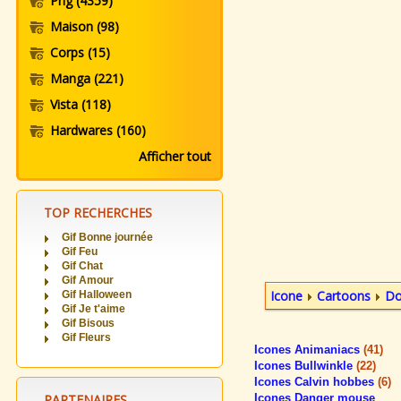
Png
(4359)
Maison
(98)
Corps
(15)
Manga
(221)
Vista
(118)
Hardwares
(160)
Afficher tout
TOP RECHERCHES
Gif Bonne journée
Gif Feu
Gif Chat
Gif Amour
Icone
Cartoons
Do
Gif Halloween
Gif Je t'aime
Gif Bisous
Gif Fleurs
Icones Animaniacs
(41)
Icones Bullwinkle
(22)
Icones Calvin hobbes
(6)
PARTENAIRES
Icones Danger mouse