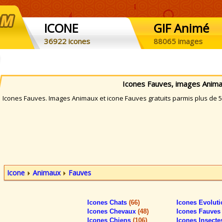
ICONE
GIF Animé
36922 icones
88065 images
Icones Fauves, images Anim
cones Fauves. Images Animaux et icone Fauves gratuits parmis plus de 5
Icone
Animaux
Fauves
Icones Chats
(66)
Icones Evolut
Icones Chevaux
(48)
Icones Fauve
Icones Chiens
(106)
Icones Insect