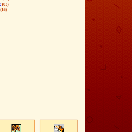
x
(83)
s
(16)