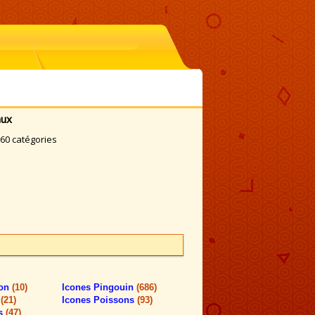
aux
60 catégories
ion
(10)
Icones Pingouin
(686)
s
(21)
Icones Poissons
(93)
es
(47)