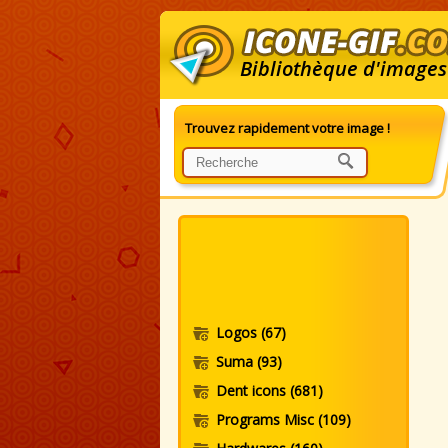
Bibliothèque d'images
Trouvez rapidement votre image !
I
Logos
(67)
Suma
(93)
Dent icons
(681)
Programs Misc
(109)