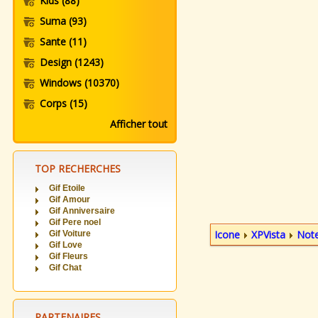
Kids
(88)
Suma
(93)
Sante
(11)
Design
(1243)
Windows
(10370)
Corps
(15)
Afficher tout
TOP RECHERCHES
Gif Etoile
Gif Amour
Gif Anniversaire
Gif Pere noel
Icone
XPVista
Not
Gif Voiture
Gif Love
Gif Fleurs
Gif Chat
PARTENAIRES