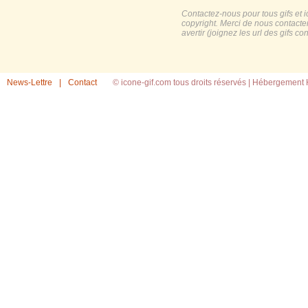
Contactez-nous pour tous gifs et 
copyright. Merci de nous contacte
avertir (joignez les url des gifs c
News-Lettre
|
Contact
© icone-gif.com tous droits réservés |
Hébergement H