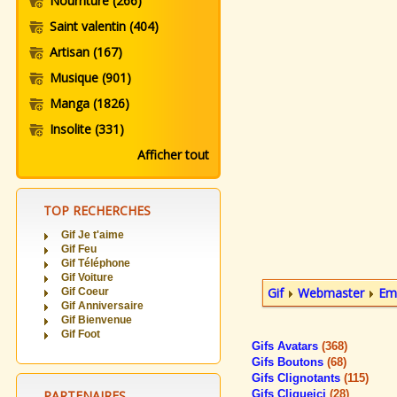
Nourriture
(266)
Saint valentin
(404)
Artisan
(167)
Musique
(901)
Manga
(1826)
Insolite
(331)
Afficher tout
TOP RECHERCHES
Gif Je t'aime
Gif Feu
Gif Téléphone
Gif Voiture
Gif
Webmaster
Ema
Gif Coeur
Gif Anniversaire
Gif Bienvenue
Gif Foot
Gifs Avatars
(368)
Gifs Boutons
(68)
Gifs Clignotants
(115)
PARTENAIRES
Gifs Cliqueici
(28)