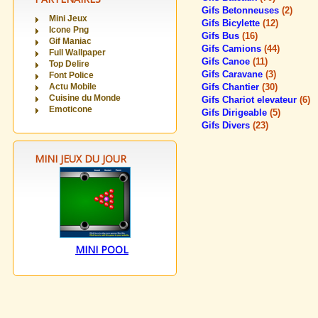
Gifs Betonneuses
(2)
Mini Jeux
Gifs Bicylette
(12)
Icone Png
Gifs Bus
(16)
Gif Maniac
Gifs Camions
(44)
Full Wallpaper
Gifs Canoe
(11)
Top Delire
Gifs Caravane
(3)
Font Police
Actu Mobile
Gifs Chantier
(30)
Cuisine du Monde
Gifs Chariot elevateur
(6)
Emoticone
Gifs Dirigeable
(5)
Gifs Divers
(23)
MINI JEUX DU JOUR
MINI POOL