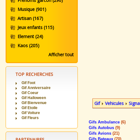
Prenoms garcon
(290)
Musique
(901)
Artisan
(167)
Jeux enfants
(115)
Element
(24)
Kaos
(205)
Afficher tout
TOP RECHERCHES
Gif Foot
Gif Anniversaire
Gif Coeur
Gif Halloween
Gif
Vehicules
Signa
Gif Bienvenue
Gif Etoile
Gif Voiture
Gif Fleurs
Gifs Ambulance
(6)
Gifs Autobus
(9)
Gifs Avions
(21)
PARTENAIRES
Gifs Bateaux
(70)