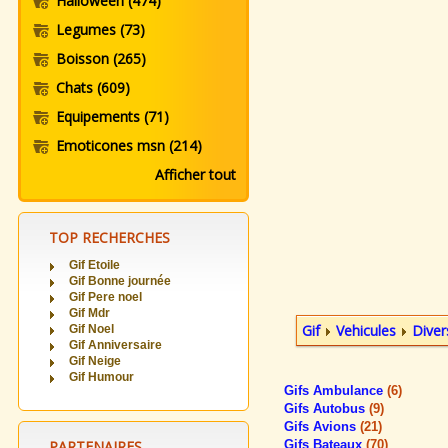
Halloween
(474)
Legumes
(73)
Boisson
(265)
Chats
(609)
Equipements
(71)
Emoticones msn
(214)
Afficher tout
TOP RECHERCHES
Gif Etoile
Gif Bonne journée
Gif Pere noel
Gif Mdr
Gif
Vehicules
Diver
Gif Noel
Gif Anniversaire
Gif Neige
Gif Humour
Gifs Ambulance
(6)
Gifs Autobus
(9)
Gifs Avions
(21)
PARTENAIRES
Gifs Bateaux
(70)