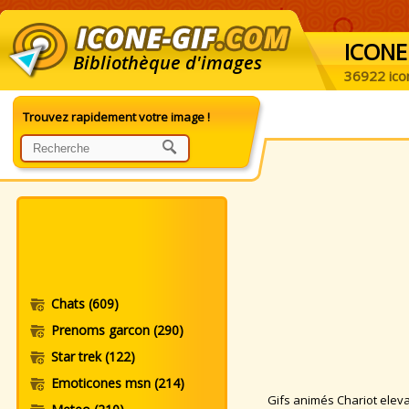
ICONE
Bibliothèque d'images
36922 ico
Trouvez rapidement votre image !
Chats
(609)
Prenoms garcon
(290)
Star trek
(122)
Emoticones msn
(214)
Gifs animés Chariot elevat