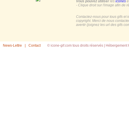
Vous pouvez utiliser
les
icones
e
- Clique droit sur l'image afin de r
Contactez-nous pour tous gifs et 
copyright. Merci de nous contacte
avertir (joignez les url des gifs c
News-Lettre
|
Contact
© icone-gif.com tous droits réservés |
Hébergement H