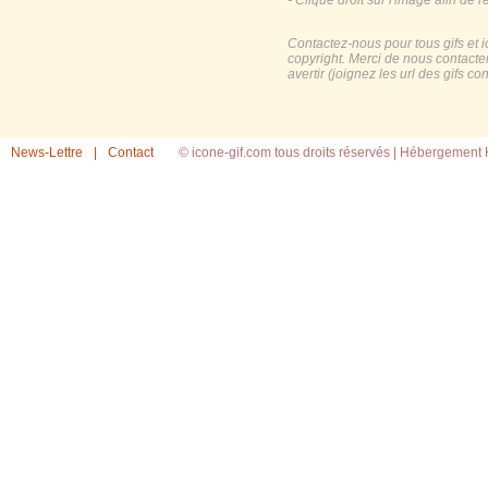
- Clique droit sur l'image afin de r
Contactez-nous pour tous gifs et 
copyright. Merci de nous contacte
avertir (joignez les url des gifs c
News-Lettre
|
Contact
© icone-gif.com tous droits réservés |
Hébergement H