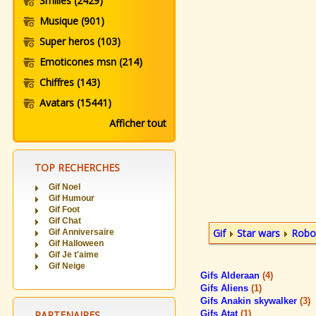
Smilies
(2429)
Musique
(901)
Super heros
(103)
Emoticones msn
(214)
Chiffres
(143)
Avatars
(15441)
Afficher tout
TOP RECHERCHES
Gif Noel
Gif Humour
Gif Foot
Gif Chat
Gif
Star wars
Robo
Gif Anniversaire
Gif Halloween
Gif Je t'aime
Gif Neige
Gifs Alderaan
(4)
Gifs Aliens
(1)
Gifs Anakin skywalker
(3)
PARTENAIRES
Gifs Atat
(1)