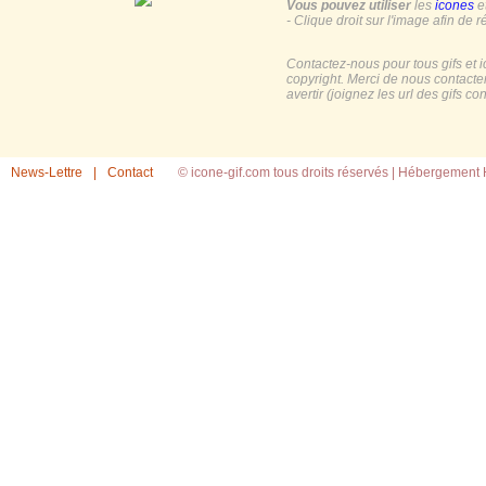
Vous pouvez utiliser
les
icones
e
- Clique droit sur l'image afin de r
Contactez-nous pour tous gifs et 
copyright. Merci de nous contacte
avertir (joignez les url des gifs c
News-Lettre
|
Contact
© icone-gif.com tous droits réservés |
Hébergement H