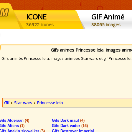
ICONE
GIF Animé
36922 icones
88065 images
Gifs animes Princesse leia, images ani
ifs animés Princesse leia. Images animees Star wars et gif Princesse lei
Gif
Star wars
Princesse leia
Gifs Alderaan
(4)
Gifs Dark maul
(4)
Gifs Aliens
(1)
Gifs Dark vador
(16)
Gifs Anakin skywalker
(3)
Gifs Destroyer imperial