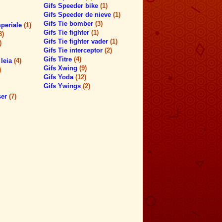
Gifs Speeder bike
(1)
Gifs Speeder de nieve
(1)
Gifs Tie bomber
(3)
mperiale
(1)
Gifs Tie fighter
(1)
3)
Gifs Tie fighter vader
(1)
)
Gifs Tie interceptor
(2)
Gifs Titre
(4)
 leia
(4)
Gifs Xwing
(9)
)
Gifs Yoda
(12)
Gifs Ywings
(2)
ser
(7)