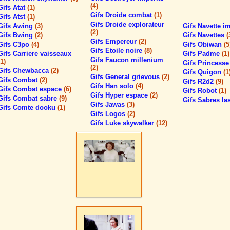
(4)
Gifs Atat
(1)
Gifs Droide combat
(1)
Gifs Atst
(1)
Gifs Droide explorateur
Gifs Awing
(3)
Gifs Navette i
(2)
Gifs Bwing
(2)
Gifs Navettes
(
Gifs Empereur
(2)
Gifs C3po
(4)
Gifs Obiwan
(5
Gifs Etoile noire
(8)
Gifs Carriere vaisseaux
Gifs Padme
(1)
Gifs Faucon millenium
(1)
Gifs Princesse
(2)
Gifs Chewbacca
(2)
Gifs Quigon
(1
Gifs General grievous
(2)
Gifs Combat
(2)
Gifs R2d2
(9)
Gifs Han solo
(4)
Gifs Combat espace
(6)
Gifs Robot
(1)
Gifs Hyper espace
(2)
Gifs Combat sabre
(9)
Gifs Sabres la
Gifs Jawas
(3)
Gifs Comte dooku
(1)
Gifs Logos
(2)
Gifs Luke skywalker
(12)