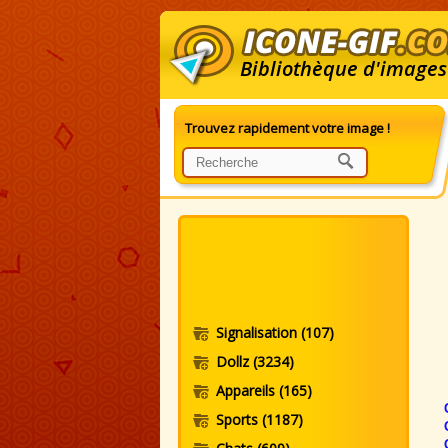
Bibliothèque d'images
Trouvez rapidement votre image !
G
Signalisation
(107)
Dollz
(3234)
Appareils
(165)
Sports
(1187)