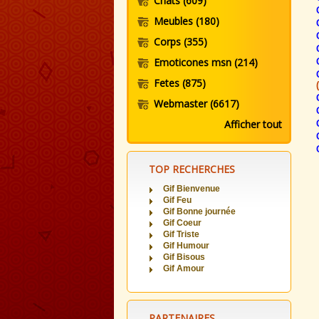
Chats
(609)
Meubles
(180)
Corps
(355)
Emoticones msn
(214)
Fetes
(875)
Webmaster
(6617)
Afficher tout
TOP RECHERCHES
Gif Bienvenue
Gif Feu
Gif Bonne journée
Gif Coeur
Gif Triste
Gif Humour
Gif Bisous
Gif Amour
PARTENAIRES