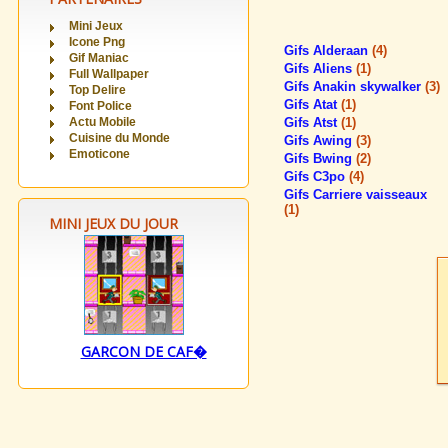
Mini Jeux
Icone Png
Gifs Alderaan
(4)
Gif Maniac
Gifs Aliens
(1)
Full Wallpaper
Gifs Anakin skywalker
(3)
Top Delire
Gifs Atat
(1)
Font Police
Actu Mobile
Gifs Atst
(1)
Cuisine du Monde
Gifs Awing
(3)
Emoticone
Gifs Bwing
(2)
Gifs C3po
(4)
Gifs Carriere vaisseaux
(1)
MINI JEUX DU JOUR
GARCON DE CAF�