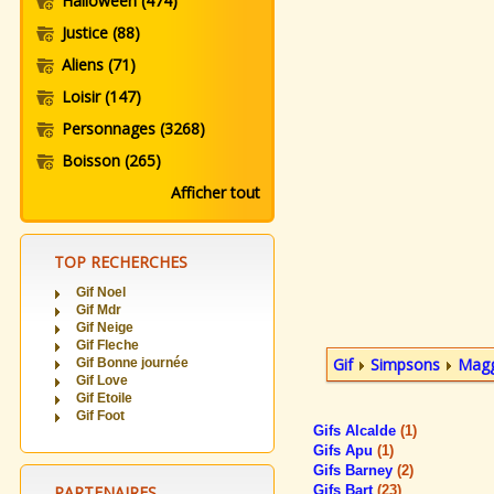
Halloween
(474)
Justice
(88)
Aliens
(71)
Loisir
(147)
Personnages
(3268)
Boisson
(265)
Afficher tout
TOP RECHERCHES
Gif Noel
Gif Mdr
Gif Neige
Gif Fleche
Gif
Simpsons
Magg
Gif Bonne journée
Gif Love
Gif Etoile
Gif Foot
Gifs Alcalde
(1)
Gifs Apu
(1)
Gifs Barney
(2)
PARTENAIRES
Gifs Bart
(23)